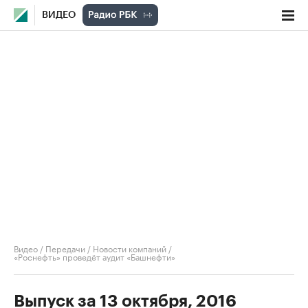
ВИДЕО
Видео
/
Передачи
/
Новости компаний
/
«Роснефть» проведёт аудит «Башнефти»
Выпуск за 13 октября, 2016