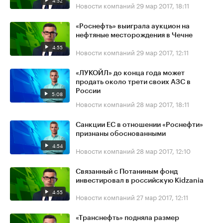
4:52
Новости компаний
29 мар 2017, 18:11
«Роснефть» выиграла аукцион на
нефтяные месторождения в Чечне
4:55
Новости компаний
29 мар 2017, 12:11
«ЛУКОЙЛ» до конца года может
продать около трети своих АЗС в
России
5:08
Новости компаний
28 мар 2017, 18:11
Санкции ЕС в отношении «Роснефти»
признаны обоснованными
4:54
Новости компаний
28 мар 2017, 12:10
Связанный с Потаниным фонд
инвестировал в российскую Kidzania
4:55
Новости компаний
27 мар 2017, 12:11
«Транснефть» подняла размер