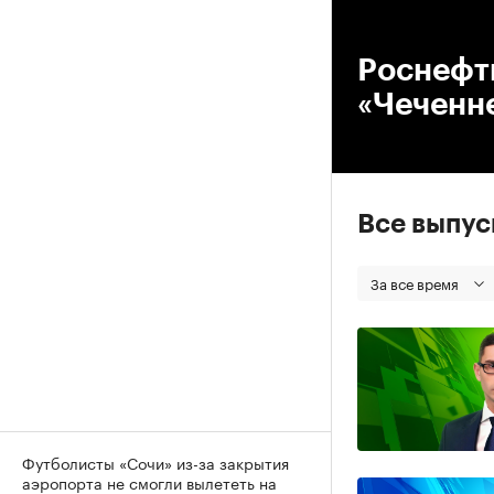
00
Роснефт
«Чеченн
Все выпу
За все время
Футболисты «Сочи» из-за закрытия
аэропорта не смогли вылететь на