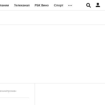
...
пании
Телеканал
РБК Вино
Спорт
ые проекты
Город
Стиль
Крипто
Спецпроекты СПб
логии и медиа
Финансы
техимпрома»