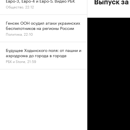
Евро-3, Евро-4 и Евро-5. Видео РБК
Выпуск за
Общество, 22:12
Генсек ООН осудил атаки украинских
беспилотников на регионы России
Политика, 22:10
Будущее Ходынского поля: от пашни и
аэродрома до города в городе
РБК и Stone, 21:59