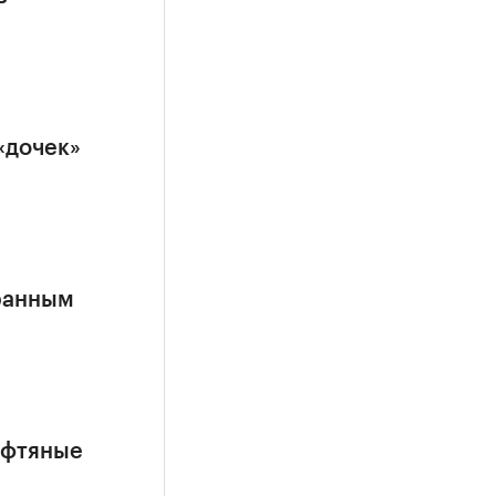
«дочек»
ранным
ефтяные