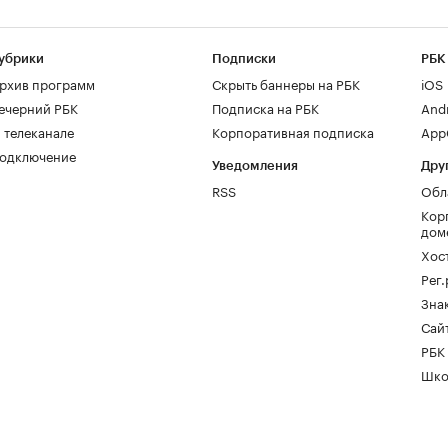
убрики
Подписки
РБК
рхив программ
Скрыть баннеры на РБК
iOS
ечерний РБК
Подписка на РБК
And
 телеканале
Корпоративная подписка
AppG
одключение
Уведомления
Дру
RSS
Обл
Кор
дом
Хос
Рег
Зна
Сайт
РБК
Шко