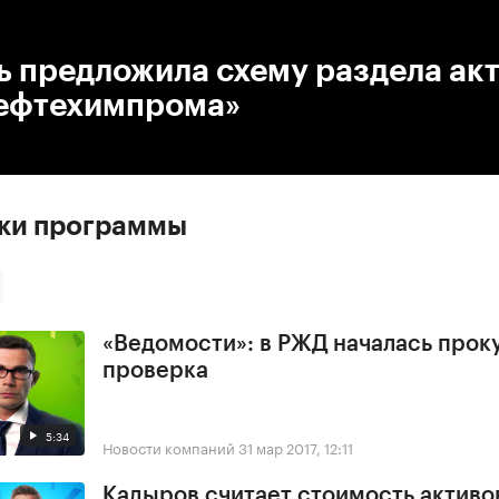
:00
/
00:00
ь предложила схему раздела ак
ефтехимпрома»
ски программы
«Ведомости»: в РЖД началась прок
проверка
5:34
Новости компаний
31 мар 2017, 12:11
Кадыров считает стоимость активо