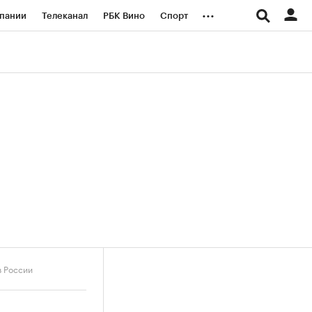
...
пании
Телеканал
РБК Вино
Спорт
ые проекты
Город
Стиль
Крипто
Спецпроекты СПб
логии и медиа
Финансы
в России