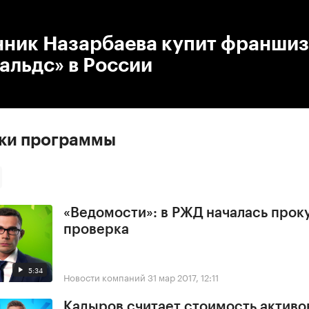
:00
/
00:00
нник Назарбаева купит франшиз
альдс» в России
ски программы
«Ведомости»: в РЖД началась прок
проверка
5:34
Новости компаний
31 мар 2017, 12:11
Кадыров считает стоимость активо