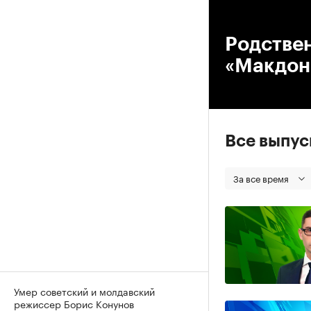
00
Родстве
«Макдон
Все выпу
За все время
Умер советский и молдавский
режиссер Борис Конунов