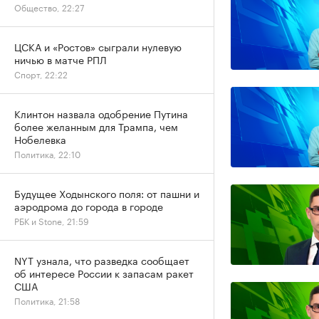
Общество, 22:27
ЦСКА и «Ростов» сыграли нулевую
ничью в матче РПЛ
Спорт, 22:22
Клинтон назвала одобрение Путина
более желанным для Трампа, чем
Нобелевка
Политика, 22:10
Будущее Ходынского поля: от пашни и
аэродрома до города в городе
РБК и Stone, 21:59
NYT узнала, что разведка сообщает
об интересе России к запасам ракет
США
Политика, 21:58