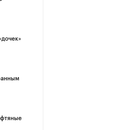
«дочек»
ранным
ефтяные