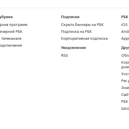
убрики
Подписки
РБК
рхив программ
Скрыть баннеры на РБК
iOS
ечерний РБК
Подписка на РБК
And
 телеканале
Корпоративная подписка
AppG
одключение
Уведомления
Дру
RSS
Обл
Кор
дом
Хос
Рег
Зна
Сайт
РБК
Шко