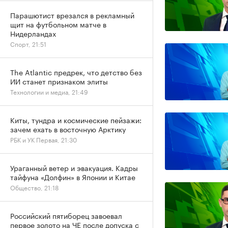
Парашютист врезался в рекламный
щит на футбольном матче в
Нидерландах
Спорт, 21:51
The Atlantic предрек, что детство без
ИИ станет признаком элиты
Технологии и медиа, 21:49
Киты, тундра и космические пейзажи:
зачем ехать в восточную Арктику
РБК и УК Первая, 21:30
Ураганный ветер и эвакуация. Кадры
тайфуна «Долфин» в Японии и Китае
Общество, 21:18
Российский пятиборец завоевал
первое золото на ЧЕ после допуска с