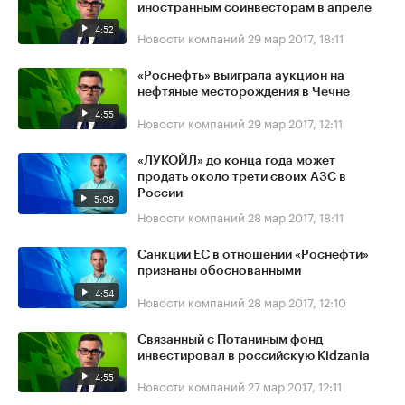
иностранным соинвесторам в апреле
4:52
Новости компаний
29 мар 2017, 18:11
«Роснефть» выиграла аукцион на
нефтяные месторождения в Чечне
4:55
Новости компаний
29 мар 2017, 12:11
«ЛУКОЙЛ» до конца года может
продать около трети своих АЗС в
России
5:08
Новости компаний
28 мар 2017, 18:11
Санкции ЕС в отношении «Роснефти»
признаны обоснованными
4:54
Новости компаний
28 мар 2017, 12:10
Связанный с Потаниным фонд
инвестировал в российскую Kidzania
4:55
Новости компаний
27 мар 2017, 12:11