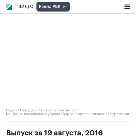
ВИДЕО
Видео
/
Передачи
/
Новости компаний
/
Конфликт владельцев журнала «Аэроэкспресс» закончился арестами
Выпуск за 19 августа, 2016