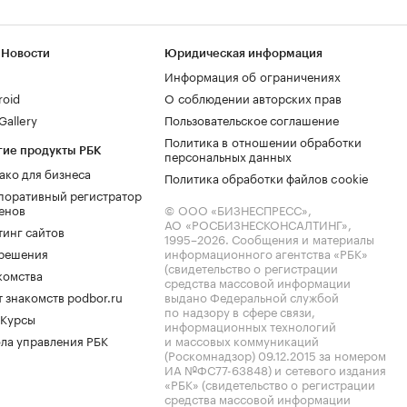
 Новости
Юридическая информация
Информация об ограничениях
roid
О соблюдении авторских прав
allery
Пользовательское соглашение
Политика в отношении обработки
гие продукты РБК
персональных данных
ако для бизнеса
Политика обработки файлов cookie
поративный регистратор
енов
© ООО «БИЗНЕСПРЕСС»,
АО «РОСБИЗНЕСКОНСАЛТИНГ»,
тинг сайтов
1995–2026
. Сообщения и материалы
.решения
информационного агентства «РБК»
(свидетельство о регистрации
комства
средства массовой информации
 знакомств podbor.ru
выдано Федеральной службой
по надзору в сфере связи,
 Курсы
информационных технологий
ла управления РБК
и массовых коммуникаций
(Роскомнадзор) 09.12.2015 за номером
ИА №ФС77-63848) и сетевого издания
«РБК» (свидетельство о регистрации
средства массовой информации