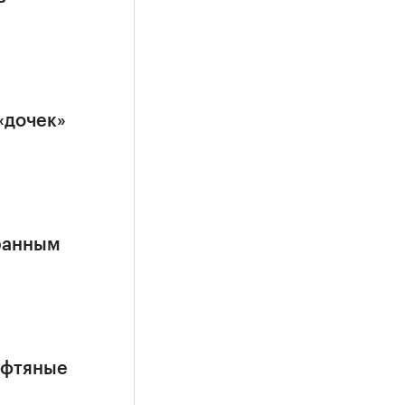
«дочек»
ранным
ефтяные