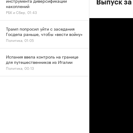
инструмента диверсификации
Выпуск за
накоплений
РБК и Сбер, 01:43
Трамп попросил уйти с заседания
Госдепа раньше, чтобы «вести войну»
Политика, 01:05
Испания ввела контроль на границе
для путешественников из Италии
Политика, 00:13