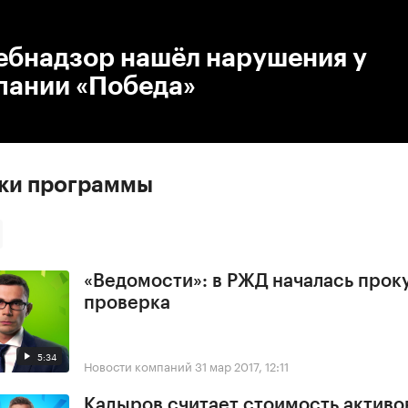
:00
/
00:00
ебнадзор нашёл нарушения у
пании «Победа»
ски программы
«Ведомости»: в РЖД началась прок
проверка
5:34
Новости компаний
31 мар 2017, 12:11
Кадыров считает стоимость активо