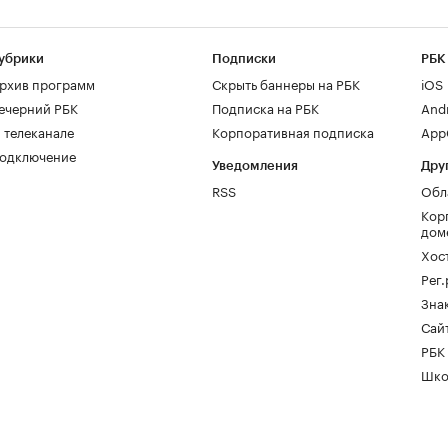
убрики
Подписки
РБК
рхив программ
Скрыть баннеры на РБК
iOS
ечерний РБК
Подписка на РБК
And
 телеканале
Корпоративная подписка
AppG
одключение
Уведомления
Дру
RSS
Обл
Кор
дом
Хос
Рег
Зна
Сайт
РБК
Шко