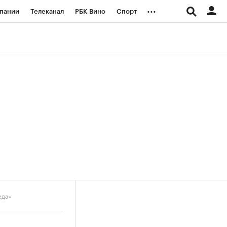
...
пании
Телеканал
РБК Вино
Спорт
ые проекты
Город
Стиль
Крипто
Спецпроекты СПб
логии и медиа
Финансы
еда»