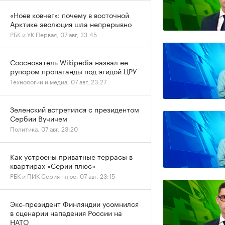
«Ноев ковчег»: почему в восточной
Арктике эволюция шла непрерывно
РБК и УК Первая, 07 авг, 23:45
Сооснователь Wikipedia назвал ее
рупором пропаганды под эгидой ЦРУ
Технологии и медиа, 07 авг, 23:27
Зеленский встретился с президентом
Сербии Вучичем
Политика, 07 авг, 23:20
Как устроены приватные террасы в
квартирах «Серии плюс»
РБК и ПИК Серия плюс, 07 авг, 23:15
Экс-президент Финляндии усомнился
в сценарии нападения России на
НАТО