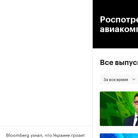
00
Роспотр
авиаком
Все выпу
За все время
Bloomberg узнал, что Украине грозит