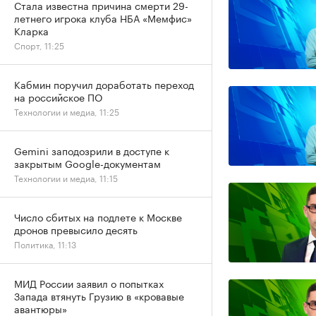
Стала известна причина смерти 29-
летнего игрока клуба НБА «Мемфис»
Кларка
Спорт, 11:25
Кабмин поручил доработать переход
на российское ПО
Технологии и медиа, 11:25
Gemini заподозрили в доступе к
закрытым Google-документам
Технологии и медиа, 11:15
Число сбитых на подлете к Москве
дронов превысило десять
Политика, 11:13
МИД России заявил о попытках
Запада втянуть Грузию в «кровавые
авантюры»