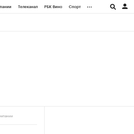
...
пании
Телеканал
РБК Вино
Спорт
ые проекты
Город
Стиль
Крипто
Спецпроекты СПб
логии и медиа
Финансы
омпании