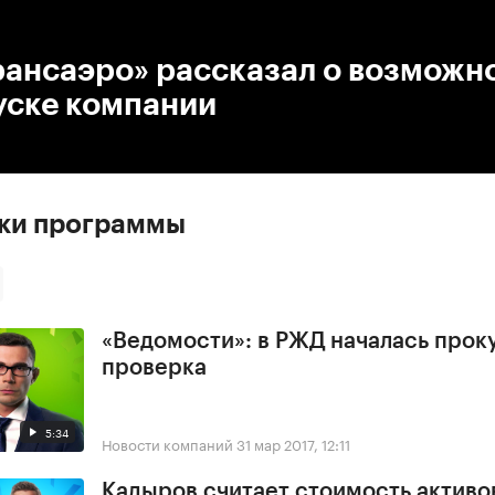
:00
/
00:00
рансаэро» рассказал о возможн
уске компании
ски программы
«Ведомости»: в РЖД началась прок
проверка
5:34
Новости компаний
31 мар 2017, 12:11
Кадыров считает стоимость активо