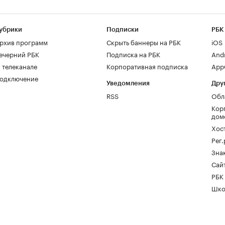
убрики
Подписки
РБК
рхив программ
Скрыть баннеры на РБК
iOS
ечерний РБК
Подписка на РБК
And
 телеканале
Корпоративная подписка
AppG
одключение
Уведомления
Дру
RSS
Обл
Кор
дом
Хос
Рег
Зна
Сайт
РБК
Шко