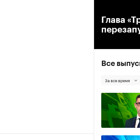
00
Глава «Т
перезап
Все выпу
За все время