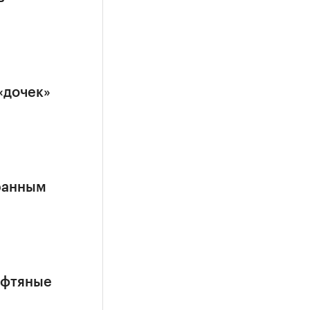
«дочек»
ранным
ефтяные