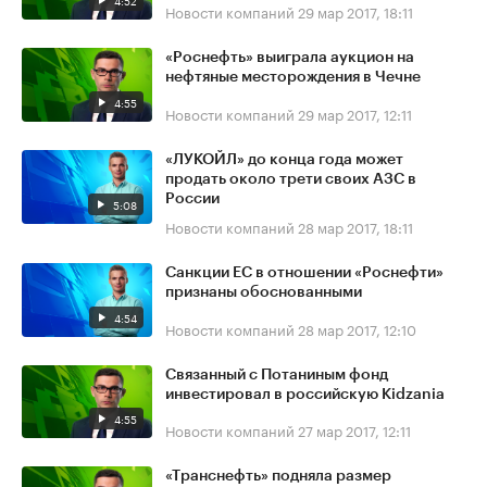
4:52
Новости компаний
29 мар 2017, 18:11
«Роснефть» выиграла аукцион на
нефтяные месторождения в Чечне
4:55
Новости компаний
29 мар 2017, 12:11
«ЛУКОЙЛ» до конца года может
продать около трети своих АЗС в
России
5:08
Новости компаний
28 мар 2017, 18:11
Санкции ЕС в отношении «Роснефти»
признаны обоснованными
4:54
Новости компаний
28 мар 2017, 12:10
Связанный с Потаниным фонд
инвестировал в российскую Kidzania
4:55
Новости компаний
27 мар 2017, 12:11
«Транснефть» подняла размер