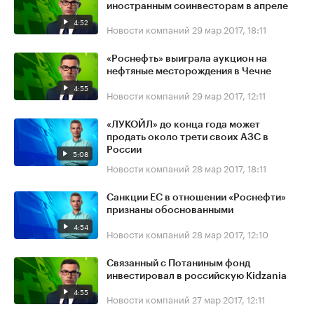
иностранным соинвесторам в апреле
4:52
Новости компаний
29 мар 2017, 18:11
«Роснефть» выиграла аукцион на
нефтяные месторождения в Чечне
4:55
Новости компаний
29 мар 2017, 12:11
«ЛУКОЙЛ» до конца года может
продать около трети своих АЗС в
России
5:08
Новости компаний
28 мар 2017, 18:11
Санкции ЕС в отношении «Роснефти»
признаны обоснованными
4:54
Новости компаний
28 мар 2017, 12:10
Связанный с Потаниным фонд
инвестировал в российскую Kidzania
4:55
Новости компаний
27 мар 2017, 12:11