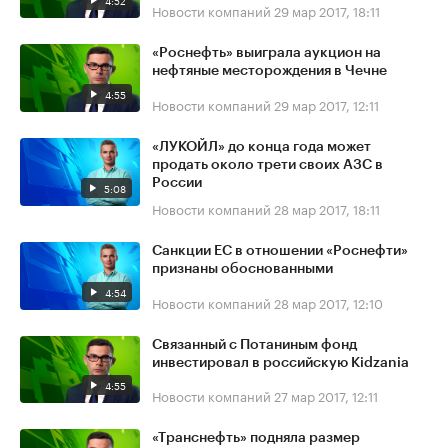
4:52
Новости компаний
29 мар 2017, 18:11
«Роснефть» выиграла аукцион на
нефтяные месторождения в Чечне
4:55
Новости компаний
29 мар 2017, 12:11
«ЛУКОЙЛ» до конца года может
продать около трети своих АЗС в
России
5:08
Новости компаний
28 мар 2017, 18:11
Санкции ЕС в отношении «Роснефти»
признаны обоснованными
4:54
Новости компаний
28 мар 2017, 12:10
Связанный с Потаниным фонд
инвестировал в российскую Kidzania
4:55
Новости компаний
27 мар 2017, 12:11
«Транснефть» подняла размер