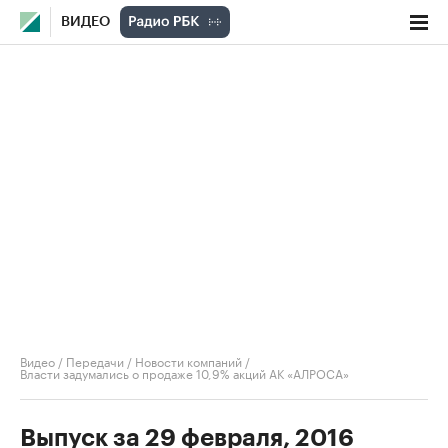
ВИДЕО
Видео
/
Передачи
/
Новости компаний
/
Власти задумались о продаже 10,9% акций АК «АЛРОСА»
Выпуск за 29 февраля, 2016