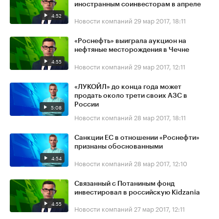
иностранным соинвесторам в апреле
4:52
Новости компаний
29 мар 2017, 18:11
«Роснефть» выиграла аукцион на
нефтяные месторождения в Чечне
4:55
Новости компаний
29 мар 2017, 12:11
«ЛУКОЙЛ» до конца года может
продать около трети своих АЗС в
России
5:08
Новости компаний
28 мар 2017, 18:11
Санкции ЕС в отношении «Роснефти»
признаны обоснованными
4:54
Новости компаний
28 мар 2017, 12:10
Связанный с Потаниным фонд
инвестировал в российскую Kidzania
4:55
Новости компаний
27 мар 2017, 12:11