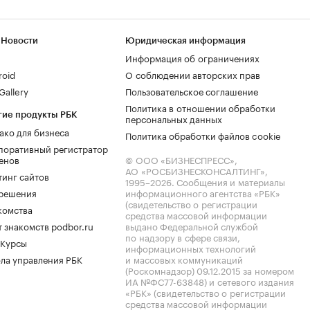
 Новости
Юридическая информация
Информация об ограничениях
roid
О соблюдении авторских прав
allery
Пользовательское соглашение
Политика в отношении обработки
гие продукты РБК
персональных данных
ако для бизнеса
Политика обработки файлов cookie
поративный регистратор
енов
© ООО «БИЗНЕСПРЕСС»,
АО «РОСБИЗНЕСКОНСАЛТИНГ»,
тинг сайтов
1995–2026
. Сообщения и материалы
.решения
информационного агентства «РБК»
(свидетельство о регистрации
комства
средства массовой информации
 знакомств podbor.ru
выдано Федеральной службой
по надзору в сфере связи,
 Курсы
информационных технологий
ла управления РБК
и массовых коммуникаций
(Роскомнадзор) 09.12.2015 за номером
ИА №ФС77-63848) и сетевого издания
«РБК» (свидетельство о регистрации
средства массовой информации