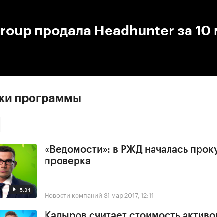
:00
/
00:00
Group продала Headhunter за 10
ски программы
«Ведомости»: в РЖД началась прок
проверка
5:34
Новости компаний
31 мар 2017, 12:11
Кадыров считает стоимость активо