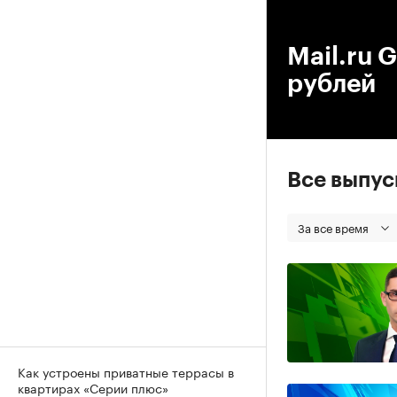
00
Mail.ru 
рублей
Все выпу
За все время
Как устроены приватные террасы в
квартирах «Серии плюс»