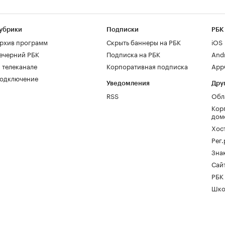
убрики
Подписки
РБК
рхив программ
Скрыть баннеры на РБК
iOS
ечерний РБК
Подписка на РБК
And
 телеканале
Корпоративная подписка
AppG
одключение
Уведомления
Дру
RSS
Обл
Кор
дом
Хос
Рег
Зна
Сайт
РБК
Шко