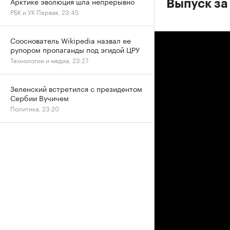
Арктике эволюция шла непрерывно
Выпуск за
РБК и УК Первая, 23:45
Сооснователь Wikipedia назвал ее
рупором пропаганды под эгидой ЦРУ
Технологии и медиа, 23:27
Зеленский встретился с президентом
Сербии Вучичем
Политика, 23:20