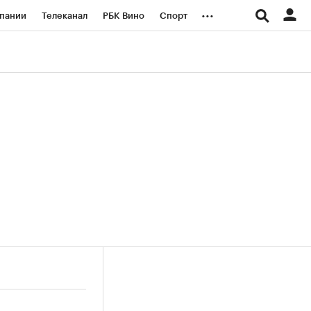
...
пании
Телеканал
РБК Вино
Спорт
ые проекты
Город
Стиль
Крипто
Спецпроекты СПб
логии и медиа
Финансы