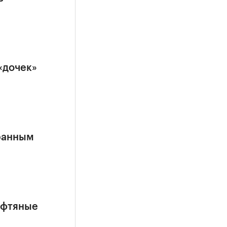
«дочек»
ранным
ефтяные