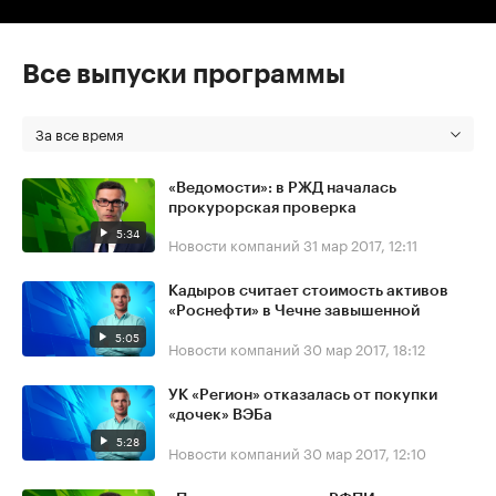
Все выпуски программы
За все время
«Ведомости»: в РЖД началась
прокурорская проверка
5:34
Новости компаний
31 мар 2017, 12:11
Кадыров считает стоимость активов
«Роснефти» в Чечне завышенной
5:05
Новости компаний
30 мар 2017, 18:12
УК «Регион» отказалась от покупки
«дочек» ВЭБа
5:28
Новости компаний
30 мар 2017, 12:10