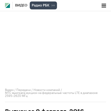
ВИДЕО
Видео
/
Передачи
/
Новости компаний
/
МТС выиграла аукцион на федеральные частоты LTE в диапазоне
2595–2620 МГц