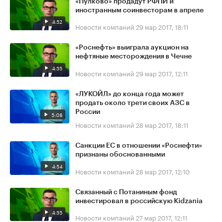
«Пулково» продадут РФПИ и
иностранным соинвесторам в апреле
4:52
Новости компаний
29 мар 2017, 18:11
«Роснефть» выиграла аукцион на
нефтяные месторождения в Чечне
4:55
Новости компаний
29 мар 2017, 12:11
«ЛУКОЙЛ» до конца года может
продать около трети своих АЗС в
России
5:08
Новости компаний
28 мар 2017, 18:11
Санкции ЕС в отношении «Роснефти»
признаны обоснованными
4:54
Новости компаний
28 мар 2017, 12:10
Связанный с Потаниным фонд
инвестировал в российскую Kidzania
4:55
Новости компаний
27 мар 2017, 12:11