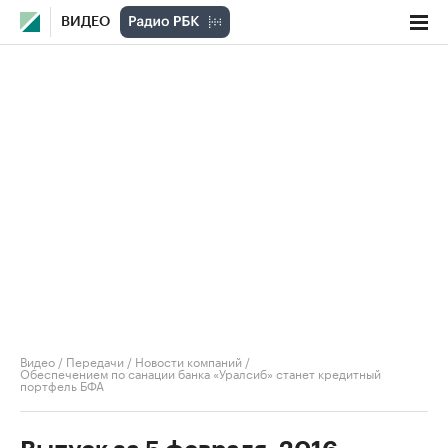
ВИДЕО
Видео
/
Передачи
/
Новости компаний
/
Обеспечением по санации банка «Уралсиб» станет кредитный
портфель БФА