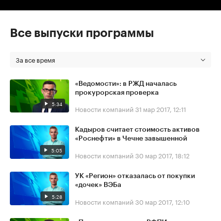
Все выпуски программы
За все время
«Ведомости»: в РЖД началась
прокурорская проверка
5:34
Новости компаний
31 мар 2017, 12:11
Кадыров считает стоимость активов
«Роснефти» в Чечне завышенной
5:05
Новости компаний
30 мар 2017, 18:12
УК «Регион» отказалась от покупки
«дочек» ВЭБа
5:28
Новости компаний
30 мар 2017, 12:10