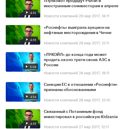
«Пулково» продадут РФПИ и
иностранным соинвесторам в апреле
4:52
Новости компаний
29 мар 2017, 18:11
«Роснефть» выиграла аукцион на
нефтяные месторождения в Чечне
4:55
Новости компаний
29 мар 2017, 12:11
«ЛУКОЙЛ» до конца года может
продать около трети своих АЗС в
России
5:08
Новости компаний
28 мар 2017, 18:11
Санкции ЕС в отношении «Роснефти»
признаны обоснованными
4:54
Новости компаний
28 мар 2017, 12:10
Связанный с Потаниным фонд
инвестировал в российскую Kidzania
4:55
Новости компаний
27 мар 2017, 12:11