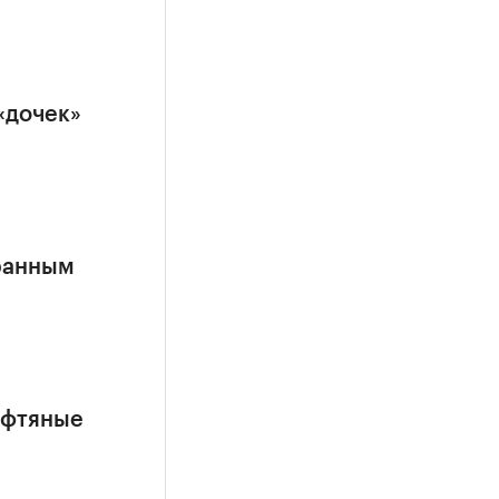
«дочек»
ранным
ефтяные