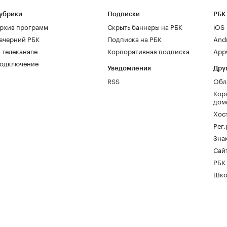
убрики
Подписки
РБК
рхив программ
Скрыть баннеры на РБК
iOS
ечерний РБК
Подписка на РБК
And
 телеканале
Корпоративная подписка
AppG
одключение
Уведомления
Дру
RSS
Обл
Кор
дом
Хос
Рег
Зна
Сайт
РБК
Шко