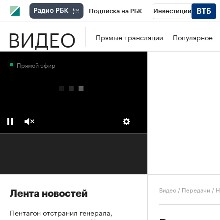
Подписка на РБК
Инвестиции
ВИДЕО
Школа управления РБК
РБК Образова
Прямые трансляции
Популярное
РБК Бизнес-среда
Дискуссионный клу
Прямой эфир
Конференции СПб
Спецпроекты
П
Рынок наличной валюты
Видео
/
Передачи
/
Н
Лента новостей
Пентагон отстранил генерала,