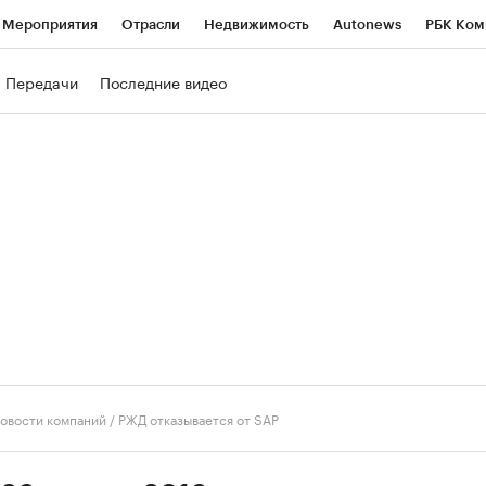
Мероприятия
Отрасли
Недвижимость
Autonews
РБК Ком
ние
РБК Курсы
РБК Life
Тренды
Визионеры
Национальн
Передачи
Последние видео
б
Исследования
Кредитные рейтинги
Франшизы
Газета
роверка контрагентов
Политика
Экономика
Бизнес
Техно
овости компаний
/
РЖД отказывается от SAP