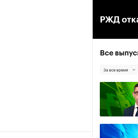
00
РЖД отк
Все выпу
За все время