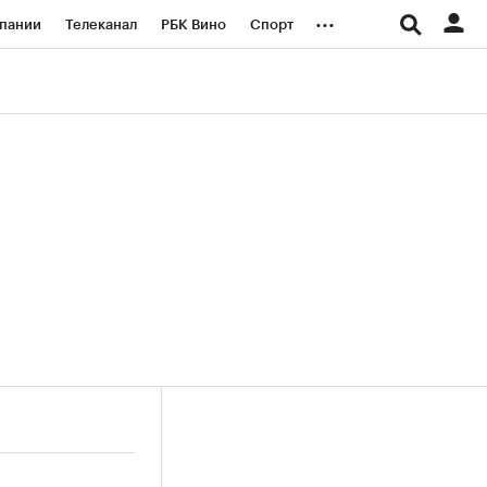
...
пании
Телеканал
РБК Вино
Спорт
ые проекты
Город
Стиль
Крипто
Спецпроекты СПб
логии и медиа
Финансы