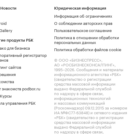
 Новости
Юридическая информация
Информация об ограничениях
roid
О соблюдении авторских прав
allery
Пользовательское соглашение
Политика в отношении обработки
гие продукты РБК
персональных данных
ако для бизнеса
Политика обработки файлов cookie
поративный регистратор
енов
© ООО «БИЗНЕСПРЕСС»,
АО «РОСБИЗНЕСКОНСАЛТИНГ»,
тинг сайтов
1995–2026
. Сообщения и материалы
.решения
информационного агентства «РБК»
(свидетельство о регистрации
комства
средства массовой информации
 знакомств podbor.ru
выдано Федеральной службой
по надзору в сфере связи,
 Курсы
информационных технологий
ла управления РБК
и массовых коммуникаций
(Роскомнадзор) 09.12.2015 за номером
ИА №ФС77-63848) и сетевого издания
«РБК» (свидетельство о регистрации
средства массовой информации
выдано Федеральной службой
по надзору в сфере связи,