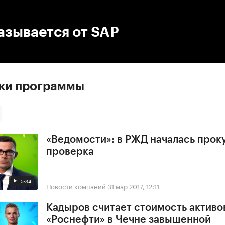
:00
/
00:00
азывается от SAP
ски программы
«Ведомости»: в РЖД началась прок
проверка
5:34
Новости компаний
31 мар 2017, 12:11
Кадыров считает стоимость активо
«Роснефти» в Чечне завышенной