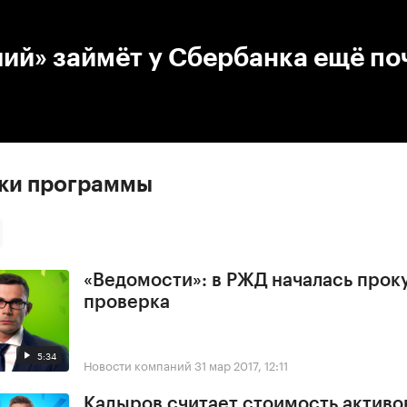
:00
/
00:00
ий» займёт у Сбербанка ещё по
ски программы
«Ведомости»: в РЖД началась прок
проверка
5:34
Новости компаний
31 мар 2017, 12:11
Кадыров считает стоимость активо