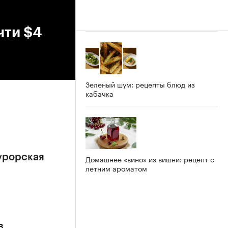
чти $4
Зеленый шум: рецепты блюд из
кабачка
урорская
Домашнее «вино» из вишни: рецепт с
летним ароматом
в