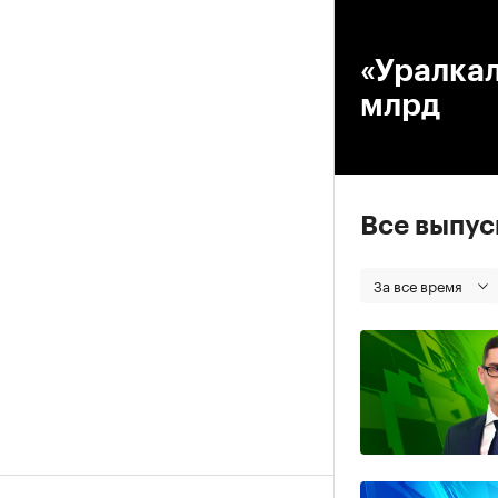
00
«Уралкал
млрд
Все выпу
За все время