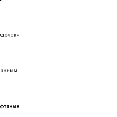
«дочек»
ранным
ефтяные