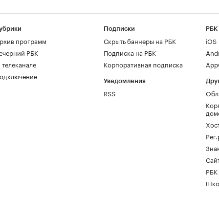
убрики
Подписки
РБК
рхив программ
Скрыть баннеры на РБК
iOS
ечерний РБК
Подписка на РБК
And
 телеканале
Корпоративная подписка
AppG
одключение
Уведомления
Дру
RSS
Обл
Кор
дом
Хос
Рег
Зна
Сайт
РБК
Шко