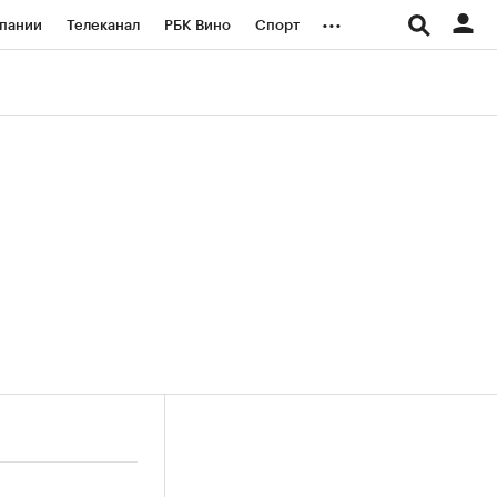
...
пании
Телеканал
РБК Вино
Спорт
ые проекты
Город
Стиль
Крипто
Спецпроекты СПб
логии и медиа
Финансы