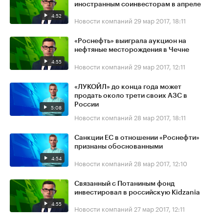
иностранным соинвесторам в апреле
4:52
Новости компаний
29 мар 2017, 18:11
«Роснефть» выиграла аукцион на
нефтяные месторождения в Чечне
4:55
Новости компаний
29 мар 2017, 12:11
«ЛУКОЙЛ» до конца года может
продать около трети своих АЗС в
России
5:08
Новости компаний
28 мар 2017, 18:11
Санкции ЕС в отношении «Роснефти»
признаны обоснованными
4:54
Новости компаний
28 мар 2017, 12:10
Связанный с Потаниным фонд
инвестировал в российскую Kidzania
4:55
Новости компаний
27 мар 2017, 12:11