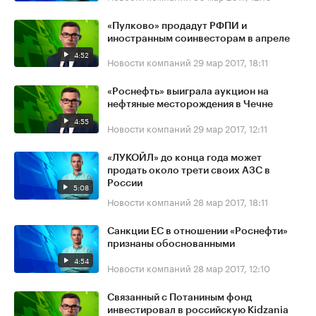
«Пулково» продадут РФПИ и
иностранным соинвесторам в апреле
4:52
Новости компаний
29 мар 2017, 18:11
«Роснефть» выиграла аукцион на
нефтяные месторождения в Чечне
4:55
Новости компаний
29 мар 2017, 12:11
«ЛУКОЙЛ» до конца года может
продать около трети своих АЗС в
России
5:08
Новости компаний
28 мар 2017, 18:11
Санкции ЕС в отношении «Роснефти»
признаны обоснованными
4:54
Новости компаний
28 мар 2017, 12:10
Связанный с Потаниным фонд
инвестировал в российскую Kidzania