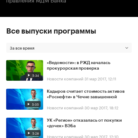
Все выпуски программы
За все время
«Ведомости»: в РЖД началась
прокурорская проверка
5:34
Новости компаний
31 мар 2017, 12:11
Кадыров считает стоимость активов
«Роснефти» в Чечне завышенной
5:05
Новости компаний
30 мар 2017, 18:12
УК «Регион» отказалась от покупки
«дочек» ВЭБа
5:28
Новости компаний
30 мар 2017, 12:10