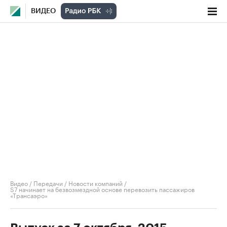
ВИДЕО
Видео
/
Передачи
/
Новости компаний
/
S7 начинает на безвозмездной основе перевозить пассажиров
«Трансаэро»