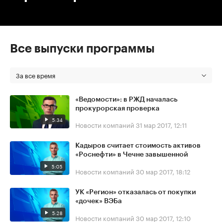
Все выпуски программы
За все время
«Ведомости»: в РЖД началась
прокурорская проверка
5:34
Новости компаний
31 мар 2017, 12:11
Кадыров считает стоимость активов
«Роснефти» в Чечне завышенной
5:05
Новости компаний
30 мар 2017, 18:12
УК «Регион» отказалась от покупки
«дочек» ВЭБа
5:28
Новости компаний
30 мар 2017, 12:10