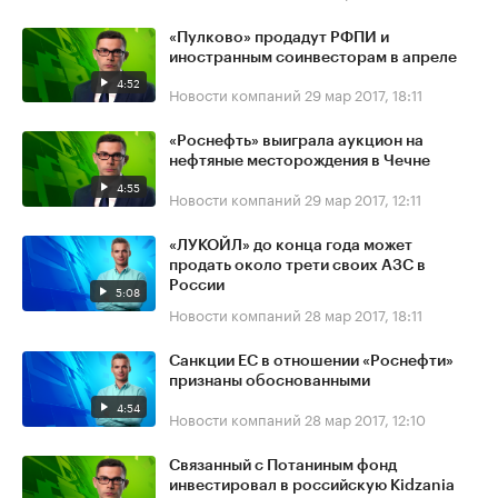
«Пулково» продадут РФПИ и
иностранным соинвесторам в апреле
4:52
Новости компаний
29 мар 2017, 18:11
«Роснефть» выиграла аукцион на
нефтяные месторождения в Чечне
4:55
Новости компаний
29 мар 2017, 12:11
«ЛУКОЙЛ» до конца года может
продать около трети своих АЗС в
России
5:08
Новости компаний
28 мар 2017, 18:11
Санкции ЕС в отношении «Роснефти»
признаны обоснованными
4:54
Новости компаний
28 мар 2017, 12:10
Связанный с Потаниным фонд
инвестировал в российскую Kidzania