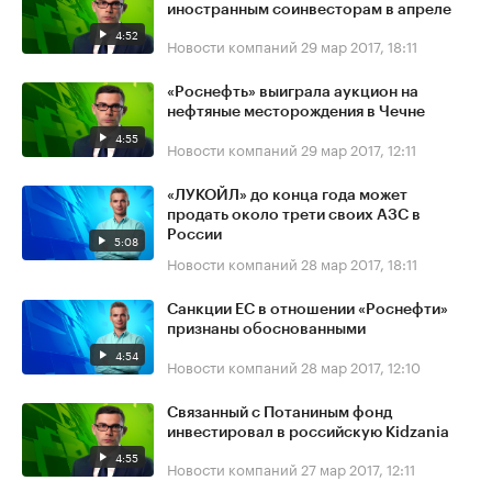
иностранным соинвесторам в апреле
4:52
Новости компаний
29 мар 2017, 18:11
«Роснефть» выиграла аукцион на
нефтяные месторождения в Чечне
4:55
Новости компаний
29 мар 2017, 12:11
«ЛУКОЙЛ» до конца года может
продать около трети своих АЗС в
России
5:08
Новости компаний
28 мар 2017, 18:11
Санкции ЕС в отношении «Роснефти»
признаны обоснованными
4:54
Новости компаний
28 мар 2017, 12:10
Связанный с Потаниным фонд
инвестировал в российскую Kidzania
4:55
Новости компаний
27 мар 2017, 12:11