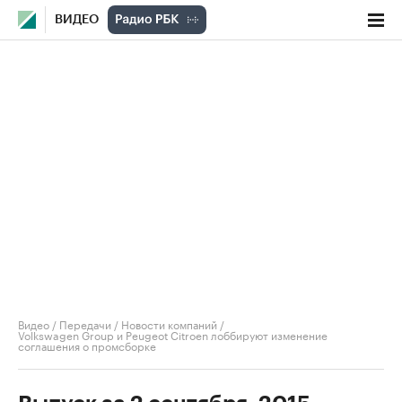
ВИДЕО
Видео
/
Передачи
/
Новости компаний
/
Volkswagen Group и Peugeot Citroen лоббируют изменение
соглашения о промсборке