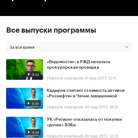
Все выпуски программы
За все время
«Ведомости»: в РЖД началась
прокурорская проверка
5:34
Новости компаний
31 мар 2017, 12:11
Кадыров считает стоимость активов
«Роснефти» в Чечне завышенной
5:05
Новости компаний
30 мар 2017, 18:12
УК «Регион» отказалась от покупки
«дочек» ВЭБа
5:28
Новости компаний
30 мар 2017, 12:10