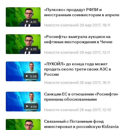
«Пулково» продадут РФПИ и
иностранным соинвесторам в апреле
4:52
Новости компаний
29 мар 2017, 18:11
«Роснефть» выиграла аукцион на
нефтяные месторождения в Чечне
4:55
Новости компаний
29 мар 2017, 12:11
«ЛУКОЙЛ» до конца года может
продать около трети своих АЗС в
России
5:08
Новости компаний
28 мар 2017, 18:11
Санкции ЕС в отношении «Роснефти»
признаны обоснованными
4:54
Новости компаний
28 мар 2017, 12:10
Связанный с Потаниным фонд
инвестировал в российскую Kidzania