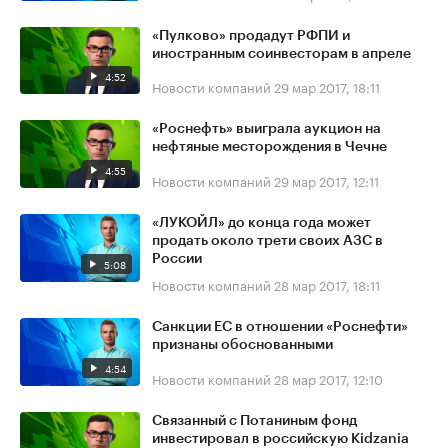
«Пулково» продадут РФПИ и
иностранным соинвесторам в апреле
4:52
Новости компаний
29 мар 2017, 18:11
«Роснефть» выиграла аукцион на
нефтяные месторождения в Чечне
4:55
Новости компаний
29 мар 2017, 12:11
«ЛУКОЙЛ» до конца года может
продать около трети своих АЗС в
России
5:08
Новости компаний
28 мар 2017, 18:11
Санкции ЕС в отношении «Роснефти»
признаны обоснованными
4:54
Новости компаний
28 мар 2017, 12:10
Связанный с Потаниным фонд
инвестировал в российскую Kidzania