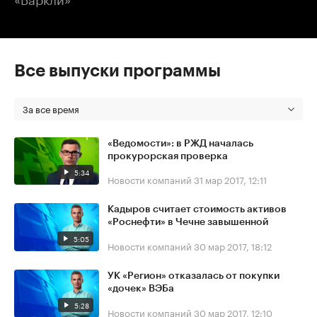
Все выпуски программы
За все время
«Ведомости»: в РЖД началась
прокурорская проверка
5:34
Новости компаний
31 мар 2017, 12:11
Кадыров считает стоимость активов
«Роснефти» в Чечне завышенной
5:05
Новости компаний
30 мар 2017, 18:12
УК «Регион» отказалась от покупки
«дочек» ВЭБа
5:28
Новости компаний
30 мар 2017, 12:10