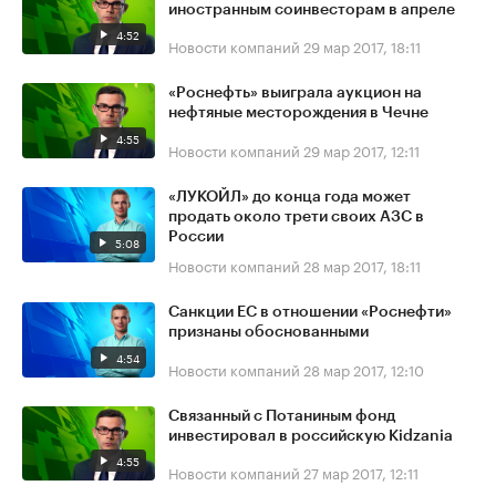
иностранным соинвесторам в апреле
4:52
Новости компаний
29 мар 2017, 18:11
«Роснефть» выиграла аукцион на
нефтяные месторождения в Чечне
4:55
Новости компаний
29 мар 2017, 12:11
«ЛУКОЙЛ» до конца года может
продать около трети своих АЗС в
России
5:08
Новости компаний
28 мар 2017, 18:11
Санкции ЕС в отношении «Роснефти»
признаны обоснованными
4:54
Новости компаний
28 мар 2017, 12:10
Связанный с Потаниным фонд
инвестировал в российскую Kidzania
4:55
Новости компаний
27 мар 2017, 12:11