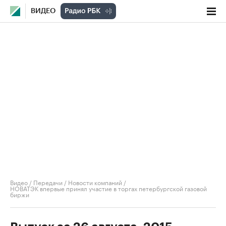
ВИДЕО
Видео
/
Передачи
/
Новости компаний
/
НОВАТЭК впервые принял участие в торгах петербургской газовой
биржи