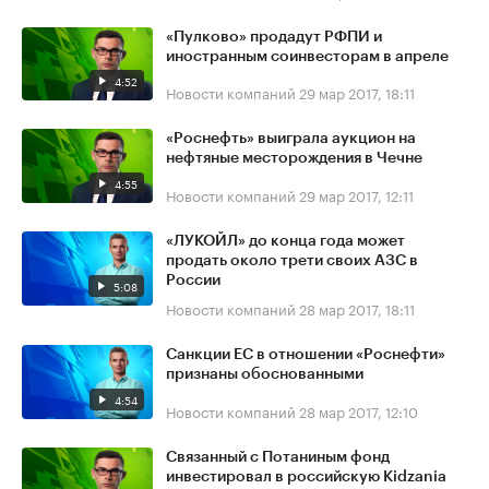
«Пулково» продадут РФПИ и
иностранным соинвесторам в апреле
4:52
Новости компаний
29 мар 2017, 18:11
«Роснефть» выиграла аукцион на
нефтяные месторождения в Чечне
4:55
Новости компаний
29 мар 2017, 12:11
«ЛУКОЙЛ» до конца года может
продать около трети своих АЗС в
России
5:08
Новости компаний
28 мар 2017, 18:11
Санкции ЕС в отношении «Роснефти»
признаны обоснованными
4:54
Новости компаний
28 мар 2017, 12:10
Связанный с Потаниным фонд
инвестировал в российскую Kidzania