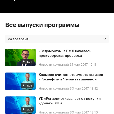
Все выпуски программы
За все время
«Ведомости»: в РЖД началась
прокурорская проверка
5:34
Новости компаний
31 мар 2017, 12:11
Кадыров считает стоимость активов
«Роснефти» в Чечне завышенной
5:05
Новости компаний
30 мар 2017, 18:12
УК «Регион» отказалась от покупки
«дочек» ВЭБа
5:28
Новости компаний
30 мар 2017, 12:10