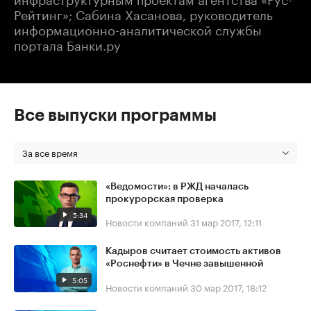
Рейтинг»; Сабина Хасанова, руководитель
информационно-аналитической службы
портала Банки.ру
Все выпуски программы
За все время
«Ведомости»: в РЖД началась
прокурорская проверка
5:34
Новости компаний
31 мар 2017, 12:11
Кадыров считает стоимость активов
«Роснефти» в Чечне завышенной
5:05
Новости компаний
30 мар 2017, 18:12