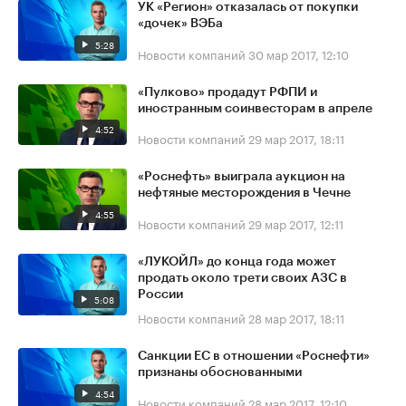
УК «Регион» отказалась от покупки
«дочек» ВЭБа
5:28
Новости компаний
30 мар 2017, 12:10
«Пулково» продадут РФПИ и
иностранным соинвесторам в апреле
4:52
Новости компаний
29 мар 2017, 18:11
«Роснефть» выиграла аукцион на
нефтяные месторождения в Чечне
4:55
Новости компаний
29 мар 2017, 12:11
«ЛУКОЙЛ» до конца года может
продать около трети своих АЗС в
России
5:08
Новости компаний
28 мар 2017, 18:11
Санкции ЕС в отношении «Роснефти»
признаны обоснованными
4:54
Новости компаний
28 мар 2017, 12:10