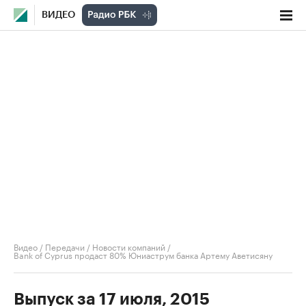
ВИДЕО
Видео
/
Передачи
/
Новости компаний
/
Bank of Cyprus продаст 80% Юниаструм банка Артему Аветисяну
Выпуск за 17 июля, 2015