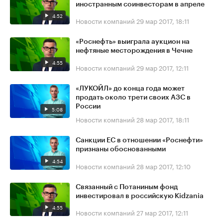
иностранным соинвесторам в апреле
4:52
Новости компаний
29 мар 2017, 18:11
«Роснефть» выиграла аукцион на
нефтяные месторождения в Чечне
4:55
Новости компаний
29 мар 2017, 12:11
«ЛУКОЙЛ» до конца года может
продать около трети своих АЗС в
России
5:08
Новости компаний
28 мар 2017, 18:11
Санкции ЕС в отношении «Роснефти»
признаны обоснованными
4:54
Новости компаний
28 мар 2017, 12:10
Связанный с Потаниным фонд
инвестировал в российскую Kidzania
4:55
Новости компаний
27 мар 2017, 12:11