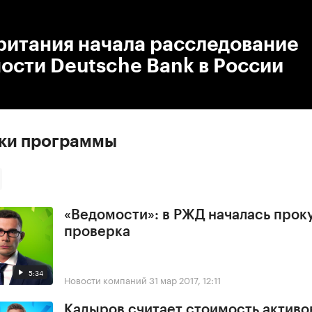
:00
/
00:00
ритания начала расследование
ости Deutsche Bank в России
ски программы
«Ведомости»: в РЖД началась прок
проверка
5:34
Новости компаний
31 мар 2017, 12:11
Кадыров считает стоимость активо