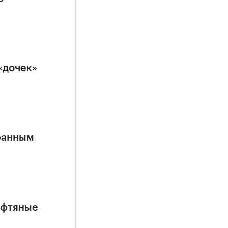
«дочек»
ранным
ефтяные