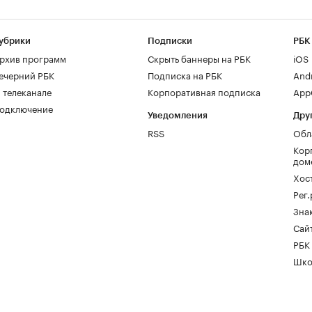
убрики
Подписки
РБК
рхив программ
Скрыть баннеры на РБК
iOS
ечерний РБК
Подписка на РБК
And
 телеканале
Корпоративная подписка
AppG
одключение
Уведомления
Дру
RSS
Обл
Кор
дом
Хос
Рег
Зна
Сайт
РБК
Шко