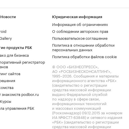
 Новости
Юридическая информация
Информация об ограничениях
roid
О соблюдении авторских прав
allery
Пользовательское соглашение
Политика в отношении обработки
гие продукты РБК
персональных данных
ако для бизнеса
Политика обработки файлов cookie
поративный регистратор
енов
© ООО «БИЗНЕСПРЕСС»,
АО «РОСБИЗНЕСКОНСАЛТИНГ»,
тинг сайтов
1995–2026
. Сообщения и материалы
.решения
информационного агентства «РБК»
(свидетельство о регистрации
комства
средства массовой информации
 знакомств podbor.ru
выдано Федеральной службой
по надзору в сфере связи,
 Курсы
информационных технологий
ла управления РБК
и массовых коммуникаций
(Роскомнадзор) 09.12.2015 за номером
ИА №ФС77-63848) и сетевого издания
«РБК» (свидетельство о регистрации
средства массовой информации