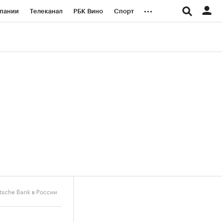
...
пании
Телеканал
РБК Вино
Спорт
ые проекты
Город
Стиль
Крипто
Спецпроекты СПб
логии и медиа
Финансы
sche Bank в России