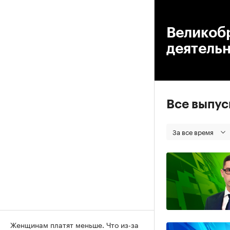
00
Великоб
деятельн
Все выпу
За все время
Женщинам платят меньше. Что из-за