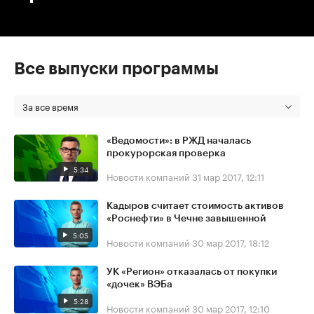
Все выпуски программы
За все время
«Ведомости»: в РЖД началась
прокурорская проверка
5:34
Новости компаний
31 мар 2017, 12:11
Кадыров считает стоимость активов
«Роснефти» в Чечне завышенной
5:05
Новости компаний
30 мар 2017, 18:12
УК «Регион» отказалась от покупки
«дочек» ВЭБа
5:28
Новости компаний
30 мар 2017, 12:10