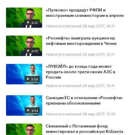
«Пулково» продадут РФПИ и
иностранным соинвесторам в апреле
4:52
Новости компаний
29 мар 2017, 18:11
«Роснефть» выиграла аукцион на
нефтяные месторождения в Чечне
4:55
Новости компаний
29 мар 2017, 12:11
«ЛУКОЙЛ» до конца года может
продать около трети своих АЗС в
России
5:08
Новости компаний
28 мар 2017, 18:11
Санкции ЕС в отношении «Роснефти»
признаны обоснованными
4:54
Новости компаний
28 мар 2017, 12:10
Связанный с Потаниным фонд
инвестировал в российскую Kidzania