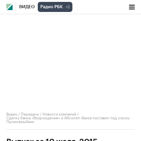
ВИДЕО
Видео
/
Передачи
/
Новости компаний
/
Сделку банка «Возрождение» и Абсолют-банка поставил под угрозу
Промсвязьбанк