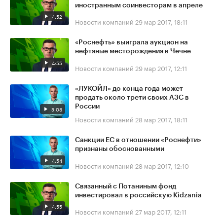
иностранным соинвесторам в апреле
4:52
Новости компаний
29 мар 2017, 18:11
«Роснефть» выиграла аукцион на
нефтяные месторождения в Чечне
4:55
Новости компаний
29 мар 2017, 12:11
«ЛУКОЙЛ» до конца года может
продать около трети своих АЗС в
России
5:08
Новости компаний
28 мар 2017, 18:11
Санкции ЕС в отношении «Роснефти»
признаны обоснованными
4:54
Новости компаний
28 мар 2017, 12:10
Связанный с Потаниным фонд
инвестировал в российскую Kidzania
4:55
Новости компаний
27 мар 2017, 12:11