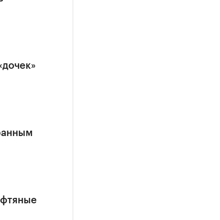
«дочек»
ранным
ефтяные