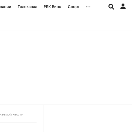
...
пании
Телеканал
РБК Вино
Спорт
ые проекты
Город
Стиль
Крипто
Спецпроекты СПб
логии и медиа
Финансы
екаемой нефти