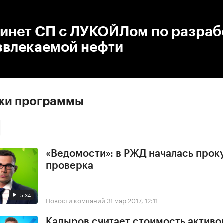
:00
/
00:00
кинет СП с ЛУКОЙЛом по разраб
звлекаемой нефти
ски программы
«Ведомости»: в РЖД началась прок
проверка
5:34
Новости компаний
31 мар 2017, 12:11
Кадыров считает стоимость активо