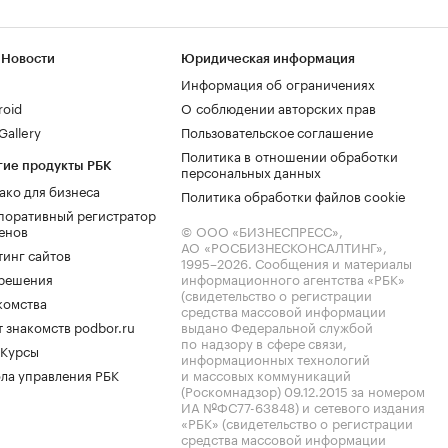
 Новости
Юридическая информация
Информация об ограничениях
roid
О соблюдении авторских прав
allery
Пользовательское соглашение
Политика в отношении обработки
гие продукты РБК
персональных данных
ако для бизнеса
Политика обработки файлов cookie
поративный регистратор
енов
© ООО «БИЗНЕСПРЕСС»,
АО «РОСБИЗНЕСКОНСАЛТИНГ»,
тинг сайтов
1995–2026
. Сообщения и материалы
.решения
информационного агентства «РБК»
(свидетельство о регистрации
комства
средства массовой информации
 знакомств podbor.ru
выдано Федеральной службой
по надзору в сфере связи,
 Курсы
информационных технологий
ла управления РБК
и массовых коммуникаций
(Роскомнадзор) 09.12.2015 за номером
ИА №ФС77-63848) и сетевого издания
«РБК» (свидетельство о регистрации
средства массовой информации