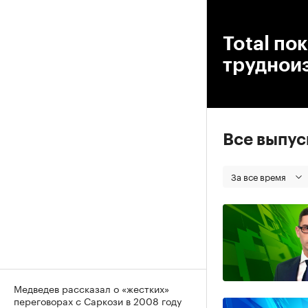
00
Total по
труднои
Все выпу
За все время
Медведев рассказал о «жестких»
переговорах с Саркози в 2008 году