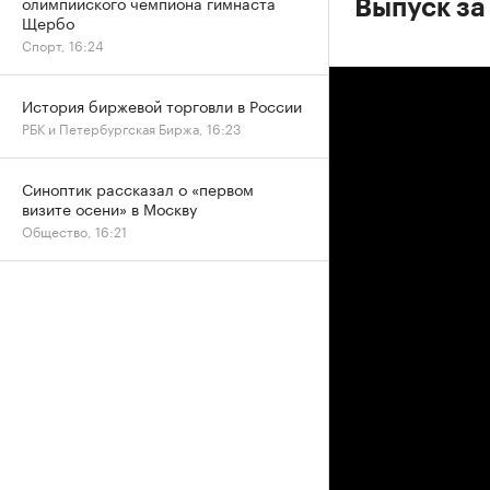
олимпийского чемпиона гимнаста
Выпуск за
Щербо
Спорт, 16:24
История биржевой торговли в России
РБК и Петербургская Биржа, 16:23
Синоптик рассказал о «первом
визите осени» в Москву
Общество, 16:21