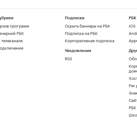
убрики
Подписки
РБК
рхив программ
Скрыть баннеры на РБК
iOS
ечерний РБК
Подписка на РБК
And
 телеканале
Корпоративная подписка
AppG
одключение
Уведомления
Дру
RSS
Обл
Кор
дом
Хос
Рег
Зна
Сайт
РБК
Шко