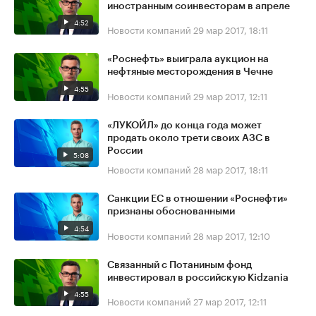
иностранным соинвесторам в апреле
4:52
Новости компаний
29 мар 2017, 18:11
«Роснефть» выиграла аукцион на
нефтяные месторождения в Чечне
4:55
Новости компаний
29 мар 2017, 12:11
«ЛУКОЙЛ» до конца года может
продать около трети своих АЗС в
России
5:08
Новости компаний
28 мар 2017, 18:11
Санкции ЕС в отношении «Роснефти»
признаны обоснованными
4:54
Новости компаний
28 мар 2017, 12:10
Связанный с Потаниным фонд
инвестировал в российскую Kidzania
4:55
Новости компаний
27 мар 2017, 12:11