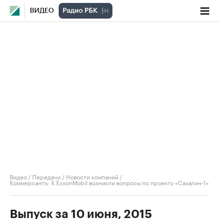
ВИДЕО
Видео
/
Передачи
/
Новости компаний
/
Коммерсантъ: К ExxonMobil возникли вопросы по проекту «Сахалин-1»
Выпуск за 10 июня, 2015