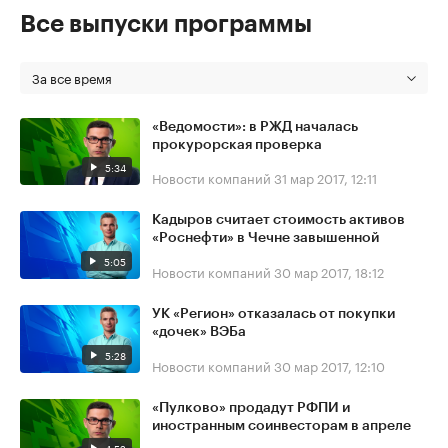
Все выпуски программы
За все время
«Ведомости»: в РЖД началась
прокурорская проверка
5:34
Новости компаний
31 мар 2017, 12:11
Кадыров считает стоимость активов
«Роснефти» в Чечне завышенной
5:05
Новости компаний
30 мар 2017, 18:12
УК «Регион» отказалась от покупки
«дочек» ВЭБа
5:28
Новости компаний
30 мар 2017, 12:10
«Пулково» продадут РФПИ и
иностранным соинвесторам в апреле