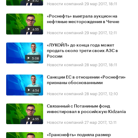
4:52
Новости компаний
29 мар 2017, 18:11
«Роснефть» выиграла аукцион на
нефтяные месторождения в Чечне
4:55
Новости компаний
29 мар 2017, 12:11
«ЛУКОЙЛ» до конца года может
продать около трети своих АЗС в
России
5:08
Новости компаний
28 мар 2017, 18:11
Санкции ЕС в отношении «Роснефти»
признаны обоснованными
4:54
Новости компаний
28 мар 2017, 12:10
Связанный с Потаниным фонд
инвестировал в российскую Kidzania
4:55
Новости компаний
27 мар 2017, 12:11
«Транснефть» подняла размер