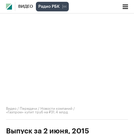
ВИДЕО
Видео
/
Передачи
/
Новости компаний
/
«Газпром» купит труб на ₽31,4 млрд
Выпуск за 2 июня, 2015