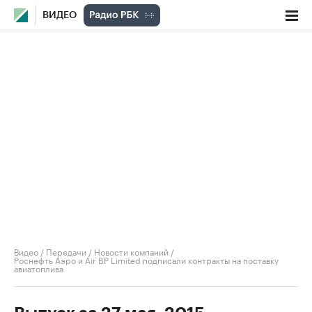
ВИДЕО
Видео
/
Передачи
/
Новости компаний
/
Роснефть Аэро и Air BP Limited подписали контракты на поставку
авиатоплива