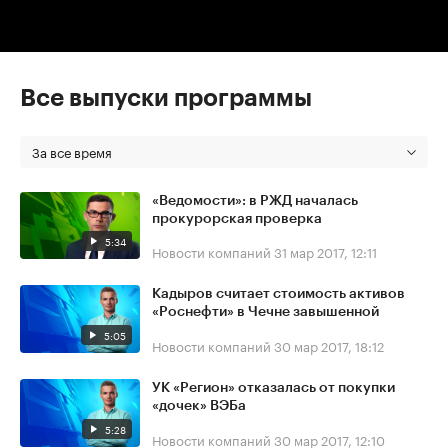
Все выпуски программы
За все время
«Ведомости»: в РЖД началась
прокурорская проверка
5:34
Новости компаний
31 мар 2017, 12:11
Кадыров считает стоимость активов
«Роснефти» в Чечне завышенной
5:05
Новости компаний
30 мар 2017, 18:12
УК «Регион» отказалась от покупки
«дочек» ВЭБа
5:28
Новости компаний
30 мар 2017, 12:10