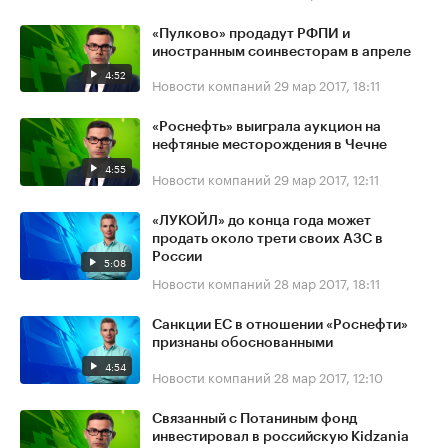
«Пулково» продадут РФПИ и
иностранным соинвесторам в апреле
4:52
Новости компаний
29 мар 2017, 18:11
«Роснефть» выиграла аукцион на
нефтяные месторождения в Чечне
4:55
Новости компаний
29 мар 2017, 12:11
«ЛУКОЙЛ» до конца года может
продать около трети своих АЗС в
России
5:08
Новости компаний
28 мар 2017, 18:11
Санкции ЕС в отношении «Роснефти»
признаны обоснованными
4:54
Новости компаний
28 мар 2017, 12:10
Связанный с Потаниным фонд
инвестировал в российскую Kidzania