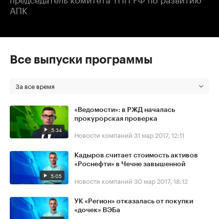
АПК
Все выпуски программы
За все время
«Ведомости»: в РЖД началась
прокурорская проверка
5:34
Новости компаний
31 мар 2017, 12:11
Кадыров считает стоимость активов
«Роснефти» в Чечне завышенной
5:05
Новости компаний
30 мар 2017, 18:12
УК «Регион» отказалась от покупки
«дочек» ВЭБа