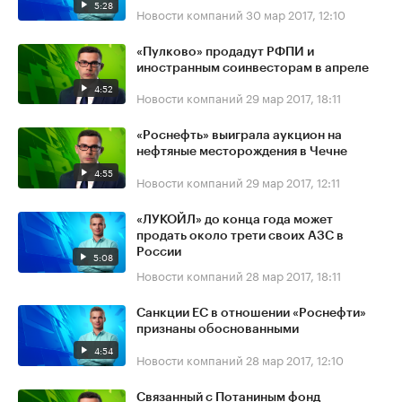
5:28
Новости компаний
30 мар 2017, 12:10
«Пулково» продадут РФПИ и
иностранным соинвесторам в апреле
4:52
Новости компаний
29 мар 2017, 18:11
«Роснефть» выиграла аукцион на
нефтяные месторождения в Чечне
4:55
Новости компаний
29 мар 2017, 12:11
«ЛУКОЙЛ» до конца года может
продать около трети своих АЗС в
России
5:08
Новости компаний
28 мар 2017, 18:11
Санкции ЕС в отношении «Роснефти»
признаны обоснованными
4:54
Новости компаний
28 мар 2017, 12:10
Связанный с Потаниным фонд