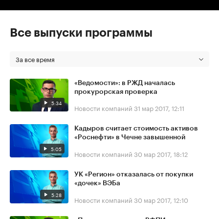
Все выпуски программы
За все время
«Ведомости»: в РЖД началась
прокурорская проверка
5:34
Новости компаний
31 мар 2017, 12:11
Кадыров считает стоимость активов
«Роснефти» в Чечне завышенной
5:05
Новости компаний
30 мар 2017, 18:12
УК «Регион» отказалась от покупки
«дочек» ВЭБа
5:28
Новости компаний
30 мар 2017, 12:10