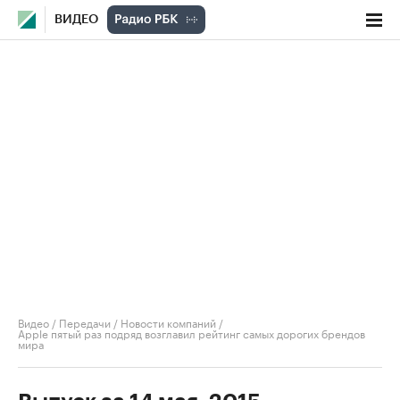
ВИДЕО
Видео
/
Передачи
/
Новости компаний
/
Apple пятый раз подряд возглавил рейтинг самых дорогих брендов
мира