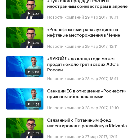
«Пулково» продадут РФПИ и
иностранным соинвесторам в апреле
4:52
Новости компаний
29 мар 2017, 18:11
«Роснефть» выиграла аукцион на
нефтяные месторождения в Чечне
4:55
Новости компаний
29 мар 2017, 12:11
«ЛУКОЙЛ» до конца года может
продать около трети своих АЗС в
России
5:08
Новости компаний
28 мар 2017, 18:11
Санкции ЕС в отношении «Роснефти»
признаны обоснованными
4:54
Новости компаний
28 мар 2017, 12:10
Связанный с Потаниным фонд
инвестировал в российскую Kidzania
4:55
Новости компаний
27 мар 2017, 12:11