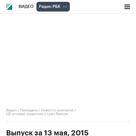
ВИДЕО
Видео
/
Передачи
/
Новости компаний
/
ЦБ отозвал лицензии у трёх банков
Выпуск за 13 мая, 2015