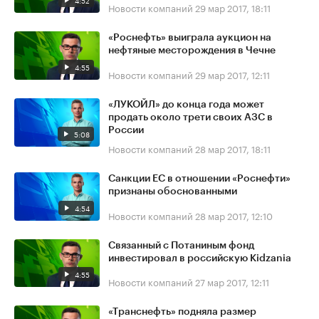
4:52
Новости компаний
29 мар 2017, 18:11
«Роснефть» выиграла аукцион на
нефтяные месторождения в Чечне
4:55
Новости компаний
29 мар 2017, 12:11
«ЛУКОЙЛ» до конца года может
продать около трети своих АЗС в
России
5:08
Новости компаний
28 мар 2017, 18:11
Санкции ЕС в отношении «Роснефти»
признаны обоснованными
4:54
Новости компаний
28 мар 2017, 12:10
Связанный с Потаниным фонд
инвестировал в российскую Kidzania
4:55
Новости компаний
27 мар 2017, 12:11
«Транснефть» подняла размер