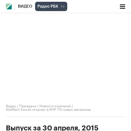
ВИДЕО
Видео
/
Передачи
/
Новости компаний
/
WalMart Stores откроет в КНР 115 новых магазинов
Выпуск за 30 апреля, 2015