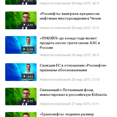
4:52
Новости компаний
29 мар 2017, 18:11
«Роснефть» выиграла аукцион на
нефтяные месторождения в Чечне
4:55
Новости компаний
29 мар 2017, 12:11
«ЛУКОЙЛ» до конца года может
продать около трети своих АЗС в
России
5:08
Новости компаний
28 мар 2017, 18:11
Санкции ЕС в отношении «Роснефти»
признаны обоснованными
4:54
Новости компаний
28 мар 2017, 12:10
Связанный с Потаниным фонд
инвестировал в российскую Kidzania
4:55
Новости компаний
27 мар 2017, 12:11
«Транснефть» подняла размер