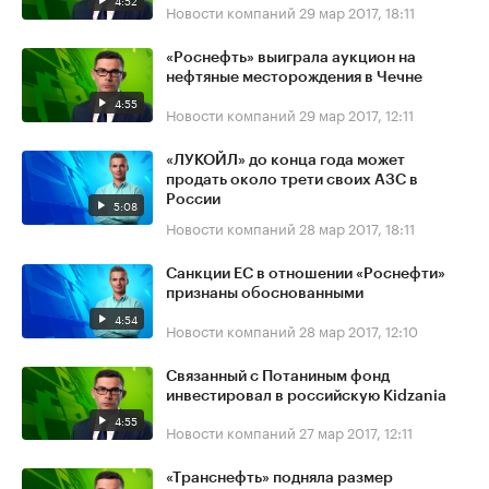
4:52
Новости компаний
29 мар 2017, 18:11
«Роснефть» выиграла аукцион на
нефтяные месторождения в Чечне
4:55
Новости компаний
29 мар 2017, 12:11
«ЛУКОЙЛ» до конца года может
продать около трети своих АЗС в
России
5:08
Новости компаний
28 мар 2017, 18:11
Санкции ЕС в отношении «Роснефти»
признаны обоснованными
4:54
Новости компаний
28 мар 2017, 12:10
Связанный с Потаниным фонд
инвестировал в российскую Kidzania
4:55
Новости компаний
27 мар 2017, 12:11
«Транснефть» подняла размер