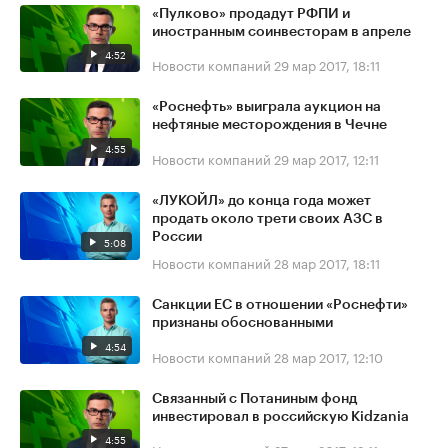
«Пулково» продадут РФПИ и
иностранным соинвесторам в апреле
4:52
Новости компаний
29 мар 2017, 18:11
«Роснефть» выиграла аукцион на
нефтяные месторождения в Чечне
4:55
Новости компаний
29 мар 2017, 12:11
«ЛУКОЙЛ» до конца года может
продать около трети своих АЗС в
России
5:08
Новости компаний
28 мар 2017, 18:11
Санкции ЕС в отношении «Роснефти»
признаны обоснованными
4:54
Новости компаний
28 мар 2017, 12:10
Связанный с Потаниным фонд
инвестировал в российскую Kidzania
4:55