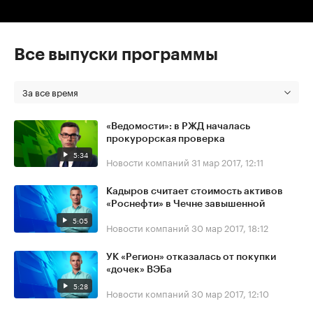
Все выпуски программы
За все время
«Ведомости»: в РЖД началась
прокурорская проверка
5:34
Новости компаний
31 мар 2017, 12:11
Кадыров считает стоимость активов
«Роснефти» в Чечне завышенной
5:05
Новости компаний
30 мар 2017, 18:12
УК «Регион» отказалась от покупки
«дочек» ВЭБа
5:28
Новости компаний
30 мар 2017, 12:10