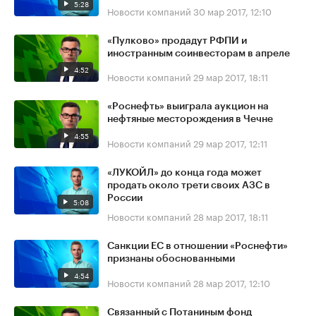
5:28
Новости компаний
30 мар 2017, 12:10
«Пулково» продадут РФПИ и
иностранным соинвесторам в апреле
4:52
Новости компаний
29 мар 2017, 18:11
«Роснефть» выиграла аукцион на
нефтяные месторождения в Чечне
4:55
Новости компаний
29 мар 2017, 12:11
«ЛУКОЙЛ» до конца года может
продать около трети своих АЗС в
России
5:08
Новости компаний
28 мар 2017, 18:11
Санкции ЕС в отношении «Роснефти»
признаны обоснованными
4:54
Новости компаний
28 мар 2017, 12:10
Связанный с Потаниным фонд