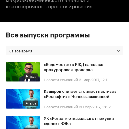
краткосрочного прогнозирования
Все выпуски программы
За все время
«Ведомости»: в РЖД началась
прокурорская проверка
5:34
Новости компаний
31 мар 2017, 12:11
Кадыров считает стоимость активов
«Роснефти» в Чечне завышенной
5:05
Новости компаний
30 мар 2017, 18:12
УК «Регион» отказалась от покупки
«дочек» ВЭБа