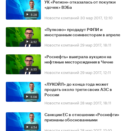
УК «Регион» отказалась от покупки
«дочек» ВЭБа
5:28
Новости компаний
30 мар 2017, 12:10
«Пулково» продадут РФПИ и
иностранным соинвесторам в апреле
4:52
Новости компаний
29 мар 2017, 18:11
«Роснефть» выиграла аукцион на
нефтяные месторождения в Чечне
4:55
Новости компаний
29 мар 2017, 12:11
«ЛУКОЙЛ» до конца года может
продать около трети своих АЗС в
России
5:08
Новости компаний
28 мар 2017, 18:11
Санкции ЕС в отношении «Роснефти»
признаны обоснованными
4:54
Новости компаний
28 мар 2017, 12:10