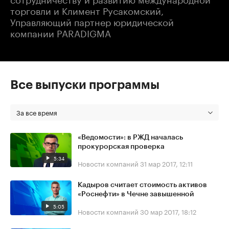
торговли и Климент Русакомский,
Управляющий партнер юридической
компании PARADIGMA
Все выпуски программы
За все время
«Ведомости»: в РЖД началась
прокурорская проверка
5:34
Новости компаний
31 мар 2017, 12:11
Кадыров считает стоимость активов
«Роснефти» в Чечне завышенной
5:05
Новости компаний
30 мар 2017, 18:12