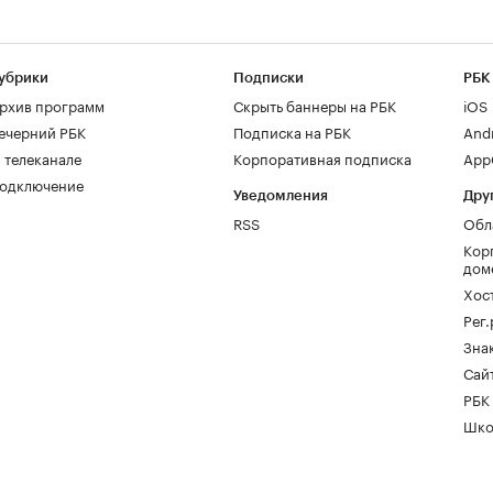
убрики
Подписки
РБК
рхив программ
Скрыть баннеры на РБК
iOS
ечерний РБК
Подписка на РБК
And
 телеканале
Корпоративная подписка
AppG
одключение
Уведомления
Дру
RSS
Обл
Кор
дом
Хос
Рег
Зна
Сайт
РБК
Шко