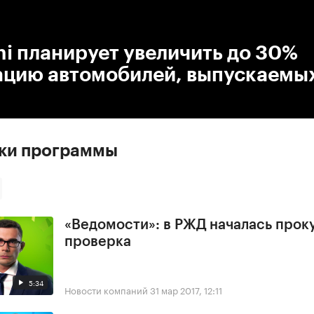
:00
/
00:00
hi планирует увеличить до 30%
ацию автомобилей, выпускаемых
ски программы
«Ведомости»: в РЖД началась прок
проверка
5:34
Новости компаний
31 мар 2017, 12:11