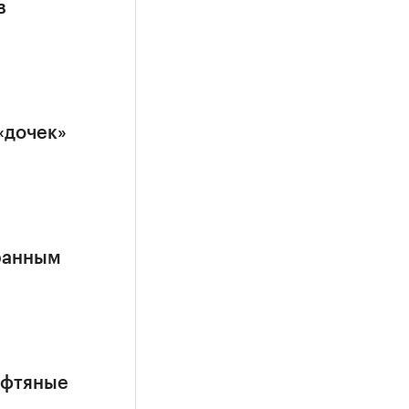
в
«дочек»
ранным
ефтяные