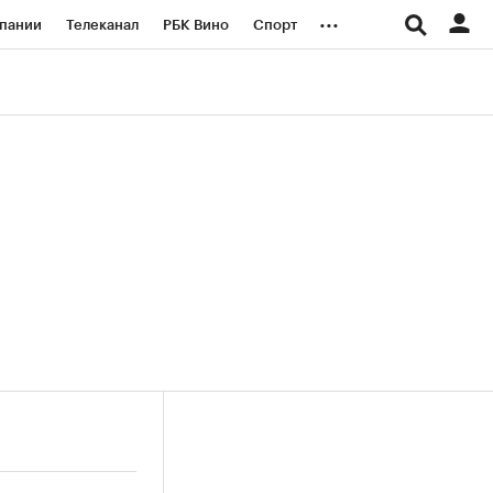
...
пании
Телеканал
РБК Вино
Спорт
ые проекты
Город
Стиль
Крипто
Спецпроекты СПб
логии и медиа
Финансы