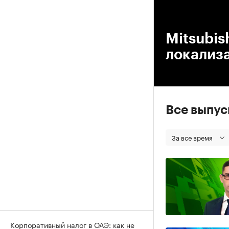
00
Mitsubis
локализ
Все выпу
За все время
Корпоративный налог в ОАЭ: как не