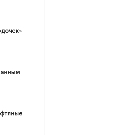
«дочек»
ранным
ефтяные