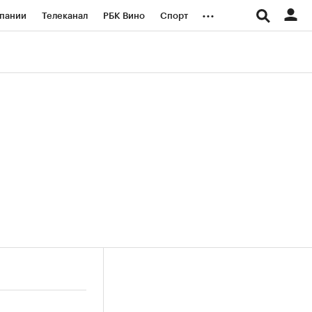
...
пании
Телеканал
РБК Вино
Спорт
ые проекты
Город
Стиль
Крипто
Спецпроекты СПб
логии и медиа
Финансы