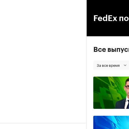
00
FedEx по
Все выпу
За все время