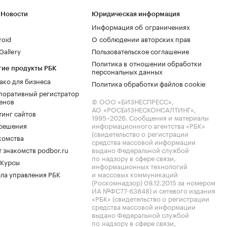
 Новости
Юридическая информация
Информация об ограничениях
roid
О соблюдении авторских прав
allery
Пользовательское соглашение
Политика в отношении обработки
гие продукты РБК
персональных данных
ако для бизнеса
Политика обработки файлов cookie
поративный регистратор
енов
© ООО «БИЗНЕСПРЕСС»,
АО «РОСБИЗНЕСКОНСАЛТИНГ»,
тинг сайтов
1995–2026
. Сообщения и материалы
.решения
информационного агентства «РБК»
(свидетельство о регистрации
комства
средства массовой информации
 знакомств podbor.ru
выдано Федеральной службой
по надзору в сфере связи,
 Курсы
информационных технологий
ла управления РБК
и массовых коммуникаций
(Роскомнадзор) 09.12.2015 за номером
ИА №ФС77-63848) и сетевого издания
«РБК» (свидетельство о регистрации
средства массовой информации
выдано Федеральной службой
по надзору в сфере связи,