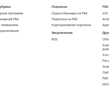
убрики
Подписки
РБК
рхив программ
Скрыть баннеры на РБК
iOS
ечерний РБК
Подписка на РБК
And
 телеканале
Корпоративная подписка
AppG
одключение
Уведомления
Дру
RSS
Обл
Кор
дом
Хос
Рег
Зна
Сайт
РБК
Шко