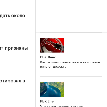
дать около
и» признаны
РБК Вино
Как отличить намеренное окисление
вина от дефекта
стировал в
РБК Life
Что такое фьорды, как они