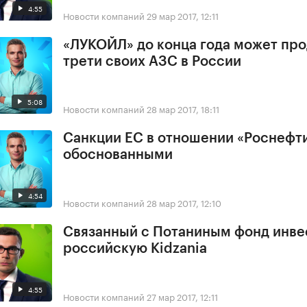
4:55
Новости компаний
29 мар 2017, 12:11
«ЛУКОЙЛ» до конца года может про
трети своих АЗС в России
5:08
Новости компаний
28 мар 2017, 18:11
Санкции ЕС в отношении «Роснефт
обоснованными
4:54
Новости компаний
28 мар 2017, 12:10
Связанный с Потаниным фонд инве
российскую Kidzania
4:55
Новости компаний
27 мар 2017, 12:11