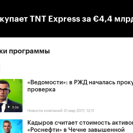
:00
/
00:00
купает TNT Express за €4,4 млр
ски программы
«Ведомости»: в РЖД началась прок
проверка
5:34
Новости компаний
31 мар 2017, 12:11
Кадыров считает стоимость активо
«Роснефти» в Чечне завышенной