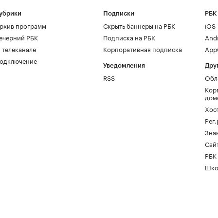
убрики
Подписки
РБК
рхив программ
Скрыть баннеры на РБК
iOS
ечерний РБК
Подписка на РБК
And
 телеканале
Корпоративная подписка
AppG
одключение
Уведомления
Дру
RSS
Обл
Кор
дом
Хос
Рег
Зна
Сайт
РБК
Шко