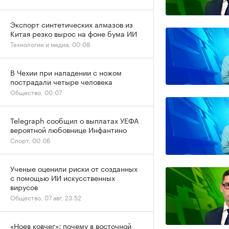
Экспорт синтетических алмазов из
Китая резко вырос на фоне бума ИИ
Технологии и медиа, 00:08
В Чехии при нападении с ножом
пострадали четыре человека
Общество, 00:07
Telegraph сообщил о выплатах УЕФА
вероятной любовнице Инфантино
Спорт, 00:06
Ученые оценили риски от созданных
с помощью ИИ искусственных
вирусов
Общество, 07 авг, 23:52
«Ноев ковчег»: почему в восточной