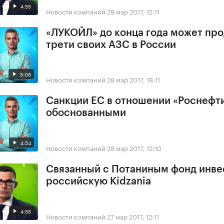
4:55
Новости компаний
29 мар 2017, 12:11
«ЛУКОЙЛ» до конца года может про
трети своих АЗС в России
5:08
Новости компаний
28 мар 2017, 18:11
Санкции ЕС в отношении «Роснефт
обоснованными
4:54
Новости компаний
28 мар 2017, 12:10
Связанный с Потаниным фонд инве
российскую Kidzania
4:55
Новости компаний
27 мар 2017, 12:11