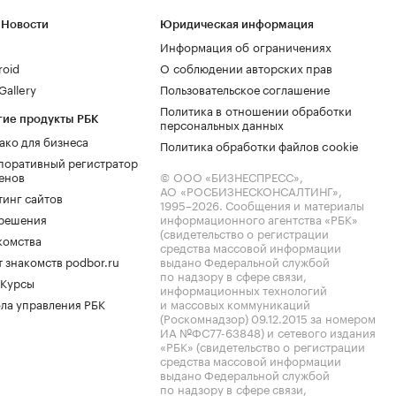
 Новости
Юридическая информация
Информация об ограничениях
roid
О соблюдении авторских прав
allery
Пользовательское соглашение
Политика в отношении обработки
гие продукты РБК
персональных данных
ако для бизнеса
Политика обработки файлов cookie
поративный регистратор
енов
© ООО «БИЗНЕСПРЕСС»,
АО «РОСБИЗНЕСКОНСАЛТИНГ»,
тинг сайтов
1995–2026
. Сообщения и материалы
.решения
информационного агентства «РБК»
(свидетельство о регистрации
комства
средства массовой информации
 знакомств podbor.ru
выдано Федеральной службой
по надзору в сфере связи,
 Курсы
информационных технологий
ла управления РБК
и массовых коммуникаций
(Роскомнадзор) 09.12.2015 за номером
ИА №ФС77-63848) и сетевого издания
«РБК» (свидетельство о регистрации
средства массовой информации
выдано Федеральной службой
по надзору в сфере связи,