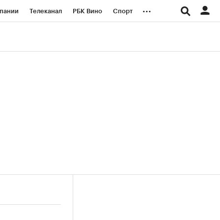
...
пании
Телеканал
РБК Вино
Спорт
ые проекты
Город
Стиль
Крипто
Спецпроекты СПб
логии и медиа
Финансы