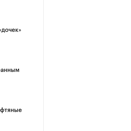
«дочек»
ранным
ефтяные