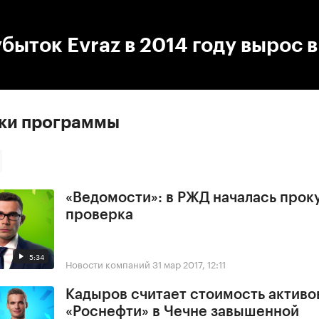
:00
/
00:00
быток Evraz в 2014 году вырос в
ски программы
«Ведомости»: в РЖД началась прок
проверка
5:34
Новости компаний
31 мар 2017, 12:11
Кадыров считает стоимость активо
«Роснефти» в Чечне завышенной