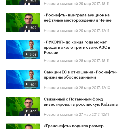
4:52
Новости компаний
29 мар 2017, 18:11
«Роснефть» выиграла аукцион на
нефтяные месторождения в Чечне
4:55
Новости компаний
29 мар 2017, 12:11
«ЛУКОЙЛ» до конца года может
продать около трети своих АЗС в
России
5:08
Новости компаний
28 мар 2017, 18:11
Санкции ЕС в отношении «Роснефти»
признаны обоснованными
4:54
Новости компаний
28 мар 2017, 12:10
Связанный с Потаниным фонд
инвестировал в российскую Kidzania
4:55
Новости компаний
27 мар 2017, 12:11
«Транснефть» подняла размер