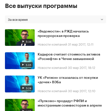
Все выпуски программы
За все время
«Ведомости»: в РЖД началась
прокурорская проверка
5:34
Новости компаний
31 мар 2017, 12:11
Кадыров считает стоимость активов
«Роснефти» в Чечне завышенной
5:05
Новости компаний
30 мар 2017, 18:12
УК «Регион» отказалась от покупки
«дочек» ВЭБа
5:28
Новости компаний
30 мар 2017, 12:10
«Пулково» продадут РФПИ и
иностранным соинвесторам в апреле