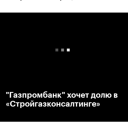
00:00
/
00:00
"Газпромбанк" хочет долю в
«Стройгазконсалтинге»