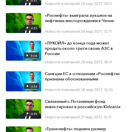
4:52
Новости компаний
29 мар 2017, 18:11
«Роснефть» выиграла аукцион на
нефтяные месторождения в Чечне
4:55
Новости компаний
29 мар 2017, 12:11
«ЛУКОЙЛ» до конца года может
продать около трети своих АЗС в
России
5:08
Новости компаний
28 мар 2017, 18:11
Санкции ЕС в отношении «Роснефти»
признаны обоснованными
4:54
Новости компаний
28 мар 2017, 12:10
Связанный с Потаниным фонд
инвестировал в российскую Kidzania
4:55
Новости компаний
27 мар 2017, 12:11
«Транснефть» подняла размер