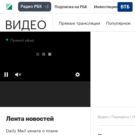
Подписка на РБК
Инвестиции
ВИДЕО
Школа управления РБК
РБК Образова
Прямые трансляции
Популярное
РБК Бизнес-среда
Дискуссионный клу
Прямой эфир
Конференции СПб
Спецпроекты
П
Рынок наличной валюты
Видео
/
Передачи
/
Н
Лента новостей
Daily Mail узнала о плане