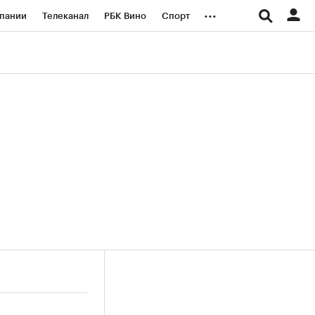
...
пании
Телеканал
РБК Вино
Спорт
ые проекты
Город
Стиль
Крипто
Спецпроекты СПб
логии и медиа
Финансы