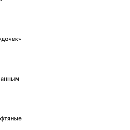
«дочек»
ранным
ефтяные