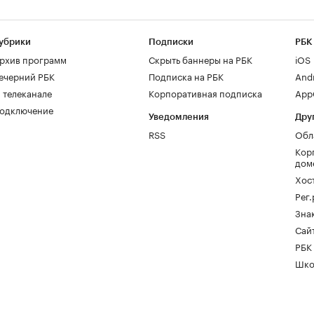
убрики
Подписки
РБК
рхив программ
Скрыть баннеры на РБК
iOS
ечерний РБК
Подписка на РБК
And
 телеканале
Корпоративная подписка
AppG
одключение
Уведомления
Дру
RSS
Обл
Кор
дом
Хос
Рег
Зна
Сайт
РБК
Шко