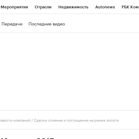
Мероприятия
Отрасли
Недвижимость
Autonews
РБК Ком
ние
РБК Курсы
РБК Life
Тренды
Визионеры
Национальн
Передачи
Последние видео
б
Исследования
Кредитные рейтинги
Франшизы
Газета
роверка контрагентов
Политика
Экономика
Бизнес
Техно
овости компаний
/
Сделки слияния и поглощения на рынке золота