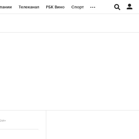
...
пании
Телеканал
РБК Вино
Спорт
ые проекты
Город
Стиль
Крипто
Спецпроекты СПб
логии и медиа
Финансы
ри»