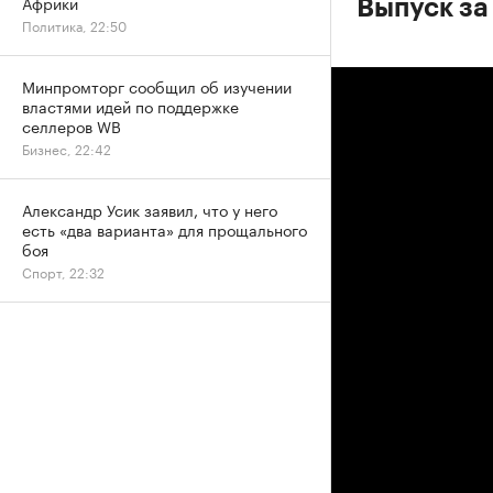
Африки
Выпуск за
Политика, 22:50
Минпромторг сообщил об изучении
властями идей по поддержке
селлеров WB
Бизнес, 22:42
Александр Усик заявил, что у него
есть «два варианта» для прощального
боя
Спорт, 22:32