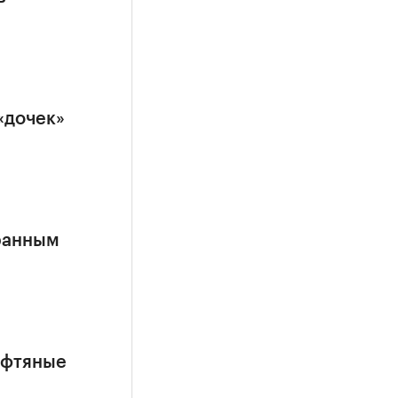
«дочек»
ранным
ефтяные