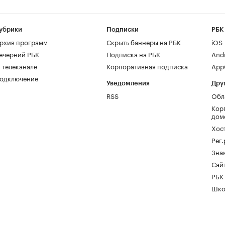
убрики
Подписки
РБК
рхив программ
Скрыть баннеры на РБК
iOS
ечерний РБК
Подписка на РБК
And
 телеканале
Корпоративная подписка
AppG
одключение
Уведомления
Дру
RSS
Обл
Кор
дом
Хос
Рег
Зна
Сайт
РБК
Шко