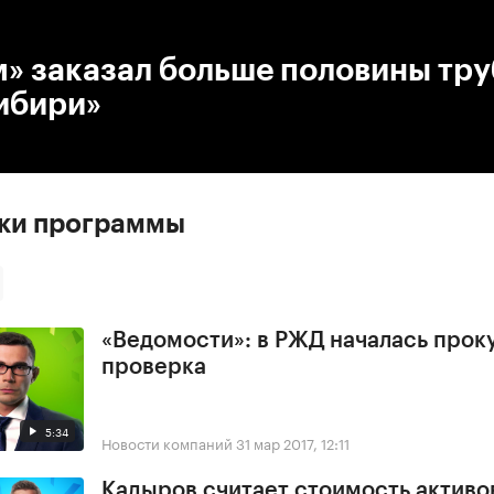
:00
/
00:00
» заказал больше половины тру
ибири»
ски программы
«Ведомости»: в РЖД началась прок
проверка
5:34
Новости компаний
31 мар 2017, 12:11
Кадыров считает стоимость активо