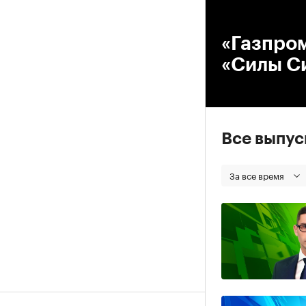
00
«Газпром
«Силы С
Все выпу
За все время