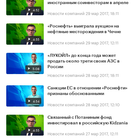
иностранным соинвесторам в апреле
4:52
Новости компаний
29 мар 2017, 18:11
«Роснефть» выиграла аукцион на
нефтяные месторождения в Чечне
4:55
Новости компаний
29 мар 2017, 12:11
«ЛУКОЙЛ» до конца года может
продать около трети своих АЗС в
России
5:08
Новости компаний
28 мар 2017, 18:11
Санкции ЕС в отношении «Роснефти»
признаны обоснованными
4:54
Новости компаний
28 мар 2017, 12:10
Связанный с Потаниным фонд
инвестировал в российскую Kidzania
4:55
Новости компаний
27 мар 2017, 12:11