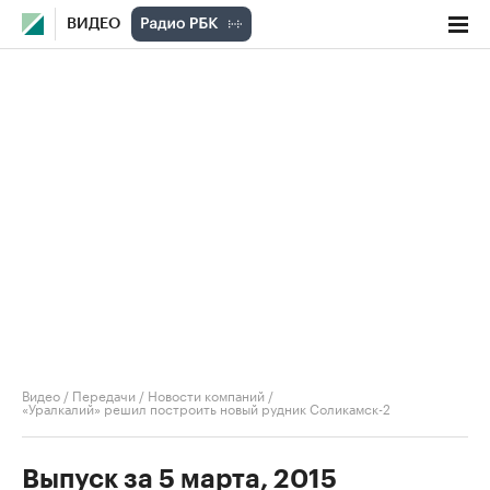
ВИДЕО
Видео
/
Передачи
/
Новости компаний
/
«Уралкалий» решил построить новый рудник Соликамск-2
Выпуск за 5 марта, 2015