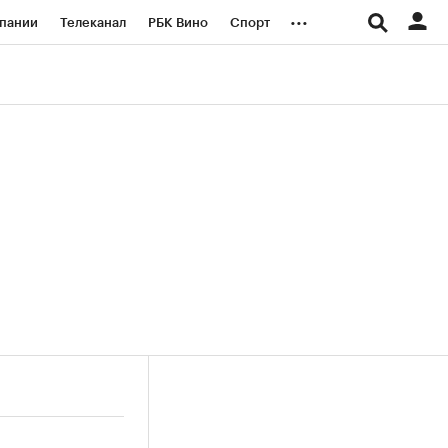
...
пании
Телеканал
РБК Вино
Спорт
ые проекты
Город
Стиль
Крипто
Спецпроекты СПб
логии и медиа
Финансы