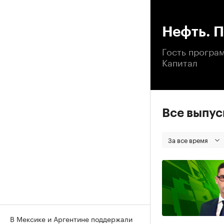
00
Нефть. П
Гость програ
Капитал
Все выпу
За все время
В Мексике и Аргентине поддержали