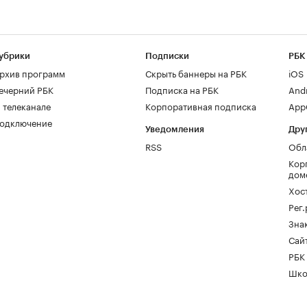
убрики
Подписки
РБК
рхив программ
Скрыть баннеры на РБК
iOS
ечерний РБК
Подписка на РБК
And
 телеканале
Корпоративная подписка
AppG
одключение
Уведомления
Дру
RSS
Обл
Кор
дом
Хос
Рег
Зна
Сайт
РБК
Шко