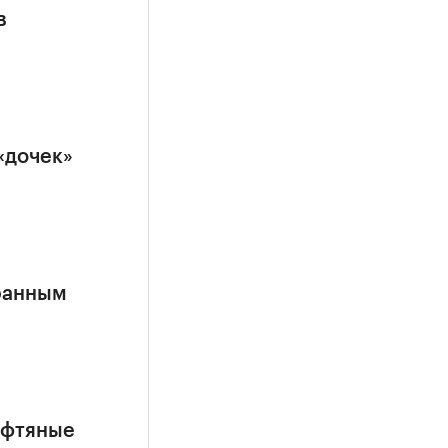
в
«дочек»
ранным
ефтяные