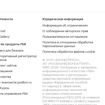
 Новости
Юридическая информация
Информация об ограничениях
roid
О соблюдении авторских прав
allery
Пользовательское соглашение
Политика в отношении обработки
гие продукты РБК
персональных данных
ако для бизнеса
Политика обработки файлов cookie
поративный регистратор
енов
© ООО «БИЗНЕСПРЕСС»,
АО «РОСБИЗНЕСКОНСАЛТИНГ»,
тинг сайтов
1995–2026
. Сообщения и материалы
.решения
информационного агентства «РБК»
(свидетельство о регистрации
комства
средства массовой информации
 знакомств podbor.ru
выдано Федеральной службой
по надзору в сфере связи,
 Курсы
информационных технологий
ла управления РБК
и массовых коммуникаций
(Роскомнадзор) 09.12.2015 за номером
ИА №ФС77-63848) и сетевого издания
«РБК» (свидетельство о регистрации