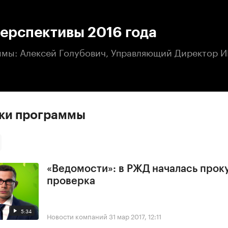
:00
/
00:00
ерспективы 2016 года
ммы: Алексей Голубович, Управляющий Директор И
ски программы
«Ведомости»: в РЖД началась прок
проверка
5:34
Новости компаний
31 мар 2017, 12:11