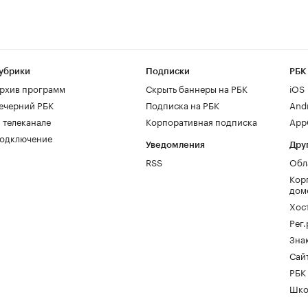
убрики
Подписки
РБК
рхив программ
Скрыть баннеры на РБК
iOS
ечерний РБК
Подписка на РБК
And
 телеканале
Корпоративная подписка
AppG
одключение
Уведомления
Дру
RSS
Обл
Кор
дом
Хос
Рег
Зна
Сайт
РБК
Шко