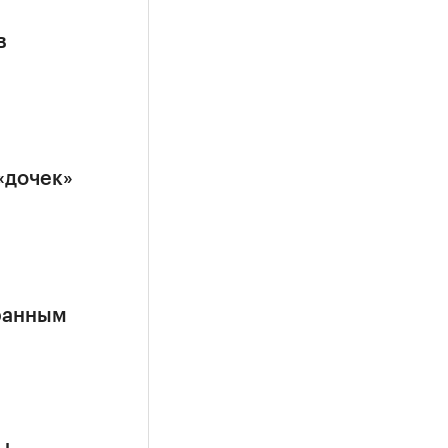
в
«дочек»
ранным