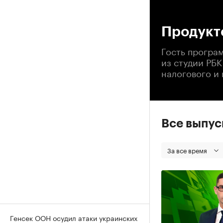
00
Продукто
Гость програ
из студии РБК
налогового и
Все выпу
За все время
Генсек ООН осудил атаки украинских