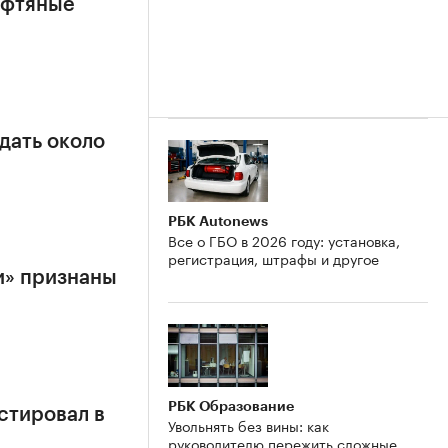
ефтяные
дать около
РБК Autonews
Все о ГБО в 2026 году: установка,
регистрация, штрафы и другое
и» признаны
РБК Образование
стировал в
Увольнять без вины: как
руководителю пережить сложные