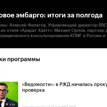
:00
/
00:00
вое эмбарго: итоги за полгода
ммы: Алексей Филатов, Управляющий директор BB
 из отеля «Арарат Хаятт»: Михаил Орлов, партнер
 юридического консультирования КПМГ в России и
ски программы
«Ведомости»: в РЖД началась прок
проверка
5:34
Новости компаний
31 мар 2017, 12:11