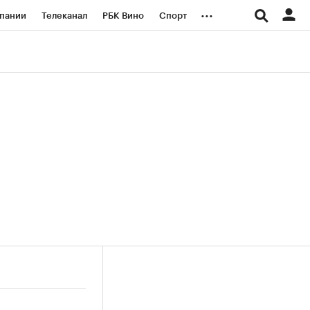
...
пании
Телеканал
РБК Вино
Спорт
ые проекты
Город
Стиль
Крипто
Спецпроекты СПб
логии и медиа
Финансы